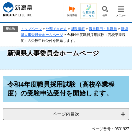
ペ
メ
ー
ニ
ジ
ュ
の
ー
先
を
トップページ
>
分類でさがす
>
県政情報
>
職員採用・県職員
>
新潟
現在地
頭
飛
県人事委員会ホームページ
>
令和4年度職員採用試験（高校卒業程
で
ば
度）の受験申込受付を開始します。
す。
し
新潟県人事委員会ホームページ
て
本
文
へ
本
令和4年度職員採用試験（高校卒業程
文
度）の受験申込受付を開始します。
ページ内目次
ページ番号：0501927