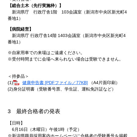
【総合土木（先行実施枠）】
新潟県庁 行政庁舎1階 103会議室（新潟市中央区新光町4
番地1）
【病院経営】
新潟県庁 行政庁舎14階 1403会議室（新潟市中央区新光町4
番地1）
※自家用車での来場はご遠慮ください。
※受付時間までに会場へ来られない場合は受験できません。
＜持参品＞
(1)
健康申告書 [PDFファイル／77KB]
（A4片面印刷）
(2)身分証明書（受験番号票、学生証、運転免許証など）
3 最終合格者の発表
【日時】
6月16日（木曜日）午後1時（予定）
※新潟県職員採用案内ホームページに合格者の受験番号を掲載