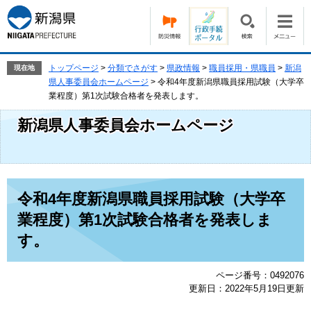
ペ
メ
ー
ニ
ジ
ュ
の
ー
先
を
トップページ
>
分類でさがす
>
県政情報
>
職員採用・県職員
>
新潟
現在地
頭
飛
県人事委員会ホームページ
>
令和4年度新潟県職員採用試験（大学卒
で
ば
業程度）第1次試験合格者を発表します。
す。
し
新潟県人事委員会ホームページ
て
本
文
へ
本
令和4年度新潟県職員採用試験（大学卒
文
業程度）第1次試験合格者を発表しま
す。
ページ番号：0492076
更新日：2022年5月19日更新