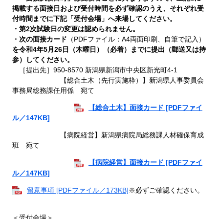
掲載する面接日および受付時間を必ず確認のうえ、それぞれ受
付時間までに下記「受付会場」へ来場してください。
・第2次試験日の変更は認められません。
・次の面接カード
（PDFファイル：A4両面印刷、自筆で記入）
を令和4年5月26日（木曜日）（必着）までに提出（郵送又は持
参）してください。
［提出先］950-8570 新潟県新潟市中央区新光町4-1
【総合土木（先行実施枠）】新潟県人事委員会
事務局総務課任用係 宛て
【総合土木】面接カード [PDFファイ
ル／147KB]
【病院経営】新潟県病院局総務課人材確保育成
班 宛て
【病院経営】面接カード [PDFファイ
ル／147KB]
留意事項 [PDFファイル／173KB]
※必ずご確認ください。
＜受付会場＞