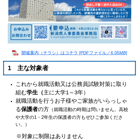
開催案内（チラシ）はコチラ [PDFファイル／6.05MB]
1 主な対象者
これから就職活動又は公務員試験対策に取り
組む
学生（
主に大学1～3年）​
就職活動を行うお子様やご家族がいらっしゃ
る
保護者
の方
（就職活動の時期は問いません。高校
や大学の1・2年生の保護者の方もぜひご参加くださ
い。）
※対象に制限はありません