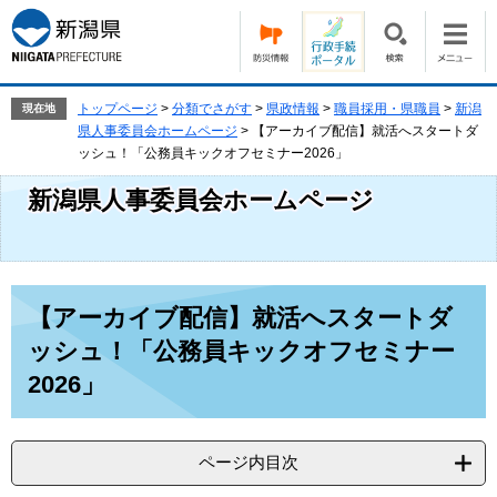
ペ
メ
ー
ニ
ジ
ュ
の
ー
先
を
トップページ
>
分類でさがす
>
県政情報
>
職員採用・県職員
>
新潟
現在地
頭
飛
県人事委員会ホームページ
>
【アーカイブ配信】就活へスタートダ
で
ば
ッシュ！「公務員キックオフセミナー2026」
す。
し
新潟県人事委員会ホームページ
て
本
文
へ
本
【アーカイブ配信】就活へスタートダ
文
ッシュ！「公務員キックオフセミナー
2026」
ページ内目次