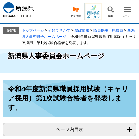
ペ
メ
ー
ニ
ジ
ュ
の
ー
先
を
トップページ
>
分類でさがす
>
県政情報
>
職員採用・県職員
>
新潟
現在地
頭
飛
県人事委員会ホームページ
>
令和4年度新潟県職員採用試験（キャリ
で
ば
ア採用）第1次試験合格者を発表します。
す。
し
新潟県人事委員会ホームページ
て
本
文
へ
本
令和4年度新潟県職員採用試験（キャリ
文
ア採用）第1次試験合格者を発表しま
す。
ページ内目次