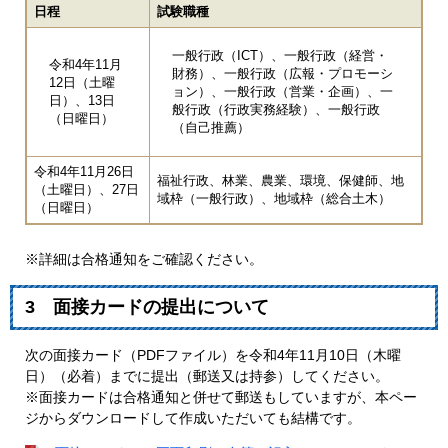
日程
試験職種
一般行政（ICT）、一般行政（経営・
令和4年11月
財務）、一般行政（広報・プロモーシ
12日（土曜
ョン）、一般行政（営業・企画）、一
日）、13日
般行政（行政実務経験）、一般行政
（日曜日）
（自己推薦）
令和4年11月26日
福祉行政、林業、農業、環境、保健師、地
（土曜日）、27日
域枠（一般行政）、地域枠（総合土木）
（日曜日）
※詳細は合格通知をご確認ください。
3 面接カードの提出について
次の面接カード（PDFファイル）を令和4年11月10日（木曜
日）（必着）までに提出（郵送又は持参）してください。
※面接カードは合格通知と併せて郵送もしていますが、本ペー
ジからダウンロードして作成いただいても結構です。