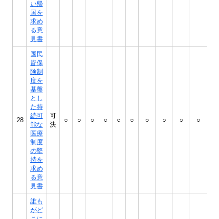
い帰
国を
求め
る意
見書
国民
皆保
険制
度を
基盤
とし
た持
続可
可
28
○
○
○
○
○
○
○
○
○
○
○
能な
決
医療
制度
の堅
持を
求め
る意
見書
誰も
がど
こに