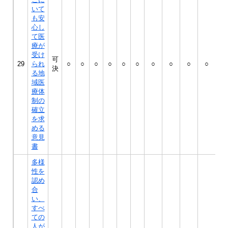
いて
も安
心し
て医
療が
受け
可
29
られ
○
○
○
○
○
○
○
○
○
○
○
決
る地
域医
療体
制の
確立
を求
める
意見
書
多様
性を
認め
合
い、
すべ
ての
人が