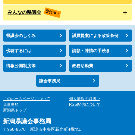
受付中！
みんなの県議会
県議会のしくみ
議員提案による政策条例
傍聴するには
請願・陳情の手続き
情報公開制度等
政務活動費
議会事務局
このホームページについて
個人情報の取扱い
免責事項
RSS配信について
新潟県トップ
新潟県議会事務局
〒950-8570 新潟市中央区新光町4番地1