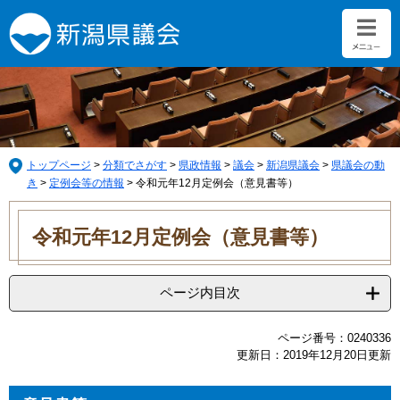
ペ
メ
ー
ニ
ジ
ュ
の
ー
先
を
頭
飛
で
ば
す。
し
て
トップページ
>
分類でさがす
>
県政情報
>
議会
>
新潟県議会
>
県議会の動
本
き
>
定例会等の情報
>
令和元年12月定例会（意見書等）
文
本
へ
文
令和元年12月定例会（意見書等）
ページ内目次
ページ番号：0240336
更新日：2019年12月20日更新