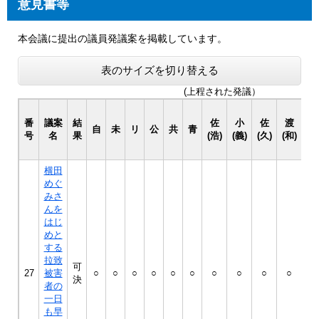
意見書等
本会議に提出の議員発議案を掲載しています。
表のサイズを切り替える
(上程された発議）
番
議案
結
佐
小
佐
渡
自
未
リ
公
共
青
飯
号
名
果
(浩)
(義)
(久)
(和)
横田
めぐ
みさ
んを
はじ
めと
する
拉致
可
27
被害
○
○
○
○
○
○
○
○
○
○
○
決
者の
一日
も早