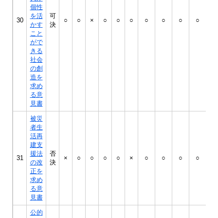
個性
を活
可
30
○
○
×
○
○
○
○
○
○
○
○
かす
決
こと
がで
きる
社会
の創
造を
求め
る意
見書
被災
者生
活再
建支
援法
否
31
×
○
○
○
○
×
○
○
○
○
○
の改
決
正を
求め
る意
見書
公的