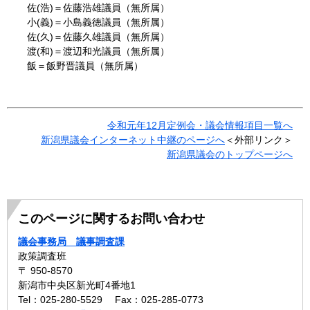
佐(浩)＝佐藤浩雄議員（無所属）
小(義)＝小島義徳議員（無所属）
佐(久)＝佐藤久雄議員（無所属）
渡(和)＝渡辺和光議員（無所属）
飯＝飯野晋議員（無所属）
令和元年12月定例会・議会情報項目一覧へ
新潟県議会インターネット中継のページへ
＜外部リンク＞
新潟県議会のトップページへ
このページに関するお問い合わせ
議会事務局 議事調査課
政策調査班
〒 950-8570
新潟市中央区新光町4番地1
Tel：025-280-5529
Fax：025-285-0773