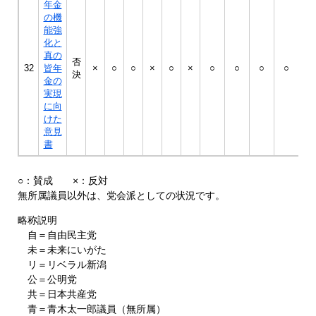
年金
の機
能強
化と
真の
否
32
皆年
×
○
○
×
○
×
○
○
○
○
○
決
金の
実現
に向
けた
意見
書
○：賛成 ×：反対
無所属議員以外は、党会派としての状況です。
略称説明
自＝自由民主党
未＝未来にいがた
リ＝リベラル新潟
公＝公明党
共＝日本共産党
青＝青木太一郎議員（無所属）