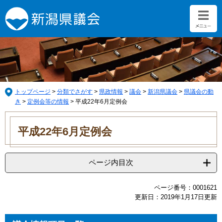
ペ
メ
ー
ニ
ジ
ュ
の
ー
先
を
頭
飛
で
ば
す。
し
て
トップページ
>
分類でさがす
>
県政情報
>
議会
>
新潟県議会
>
県議会の動
本
き
>
定例会等の情報
>
平成22年6月定例会
文
本
へ
文
平成22年6月定例会
ページ内目次
ページ番号：0001621
更新日：2019年1月17日更新