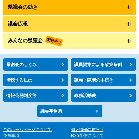
県議会の動き
議会広報
受付中！
みんなの県議会
県議会のしくみ
議員提案による政策条例
傍聴するには
請願・陳情の手続き
情報公開制度等
政務活動費
議会事務局
このホームページについて
個人情報の取扱い
免責事項
RSS配信について