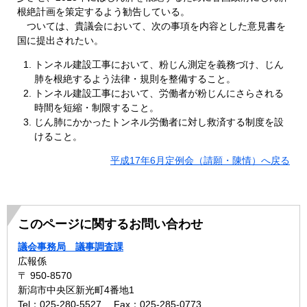
根絶計画を策定するよう勧告している。
ついては、貴議会において、次の事項を内容とした意見書を
国に提出されたい。
トンネル建設工事において、粉じん測定を義務づけ、じん
肺を根絶するよう法律・規則を整備すること。
トンネル建設工事において、労働者が粉じんにさらされる
時間を短縮・制限すること。
じん肺にかかったトンネル労働者に対し救済する制度を設
けること。
平成17年6月定例会（請願・陳情）へ戻る
このページに関するお問い合わせ
議会事務局 議事調査課
広報係
〒 950-8570
新潟市中央区新光町4番地1
Tel：025-280-5527
Fax：025-285-0773