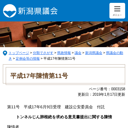
ペ
メ
ー
ニ
ジ
ュ
の
ー
先
を
頭
飛
で
ば
す。
し
て
トップページ
>
分類でさがす
>
県政情報
>
議会
>
新潟県議会
>
県議会の動
本
き
>
定例会等の情報
>
平成17年陳情第11号
文
本
へ
文
平成17年陳情第11号
ページ番号：0003158
更新日：2019年1月17日更新
第11号 平成17年6月9日受理 建設公安委員会 付託
トンネルじん肺根絶を求める意見書提出に関する陳情
陳情者