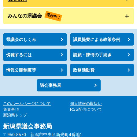
受付中！
みんなの県議会
県議会のしくみ
議員提案による政策条例
傍聴するには
請願・陳情の手続き
情報公開制度等
政務活動費
議会事務局
このホームページについて
個人情報の取扱い
免責事項
RSS配信について
新潟県トップ
新潟県議会事務局
〒950-8570 新潟市中央区新光町4番地1