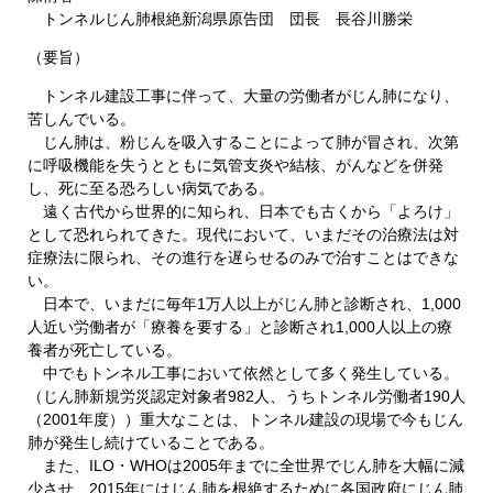
トンネルじん肺根絶新潟県原告団 団長 長谷川勝栄
（要旨）
トンネル建設工事に伴って、大量の労働者がじん肺になり、
苦しんでいる。
じん肺は、粉じんを吸入することによって肺が冒され、次第
に呼吸機能を失うとともに気管支炎や結核、がんなどを併発
し、死に至る恐ろしい病気である。
遠く古代から世界的に知られ、日本でも古くから「よろけ」
として恐れられてきた。現代において、いまだその治療法は対
症療法に限られ、その進行を遅らせるのみで治すことはできな
い。
日本で、いまだに毎年1万人以上がじん肺と診断され、1,000
人近い労働者が「療養を要する」と診断され1,000人以上の療
養者が死亡している。
中でもトンネル工事において依然として多く発生している。
（じん肺新規労災認定対象者982人、うちトンネル労働者190人
（2001年度））重大なことは、トンネル建設の現場で今もじん
肺が発生し続けていることである。
また、ILO・WHOは2005年までに全世界でじん肺を大幅に減
少させ、2015年にはじん肺を根絶するために各国政府にじん肺