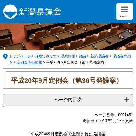
ペ
メ
ー
ニ
ジ
ュ
の
ー
先
を
頭
飛
で
ば
す。
し
て
トップページ
>
分類でさがす
>
県政情報
>
議会
>
新潟県議会
>
県議会の動
本
き
>
定例会等の情報
>
平成20年9月定例会（第36号発議案）
文
本
へ
文
平成20年9月定例会（第36号発議案）
ページ内目次
ページ番号：0001451
更新日：2019年1月17日更新
平成20年9月定例会で上程された発議案