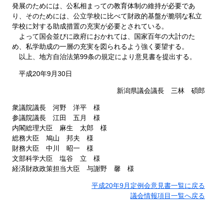
発展のためには、公私相まっての教育体制の維持が必要であ
り、そのためには、公立学校に比べて財政的基盤が脆弱な私立
学校に対する助成措置の充実が必要とされている。
よって国会並びに政府におかれては、国家百年の大計のた
め、私学助成の一層の充実を図られるよう強く要望する。
以上、地方自治法第99条の規定により意見書を提出する。
平成20年9月30日
新潟県議会議長 三林 碩郎
衆議院議長 河野 洋平 様
参議院議長 江田 五月 様
内閣総理大臣 麻生 太郎 様
総務大臣 鳩山 邦夫 様
財務大臣 中川 昭一 様
文部科学大臣 塩谷 立 様
経済財政政策担当大臣 与謝野 馨 様
平成20年9月定例会意見書一覧に戻る
議会情報項目一覧へ戻る