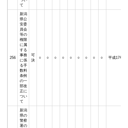
て
新潟
県公
安委
員会
等の
権限
に属
する
事務
可
256
○
○
○
○
○
○
○
○
○
平成17年12
に係
決
る手
数料
条例
の一
部改
正に
つい
て
新潟
県の
警察
署の