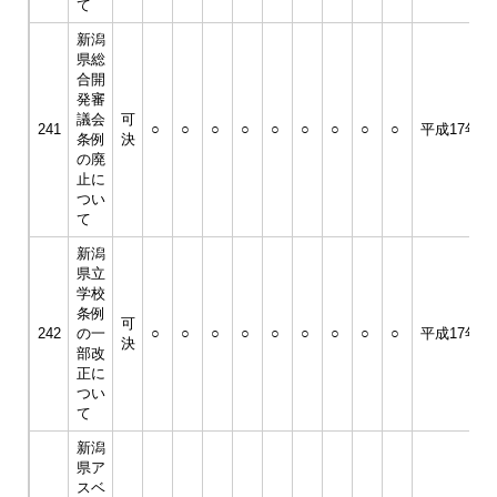
て
新潟
県総
合開
発審
議会
可
241
○
○
○
○
○
○
○
○
○
平成17年12
条例
決
の廃
止に
つい
て
新潟
県立
学校
条例
可
242
の一
○
○
○
○
○
○
○
○
○
平成17年12
決
部改
正に
つい
て
新潟
県ア
スベ