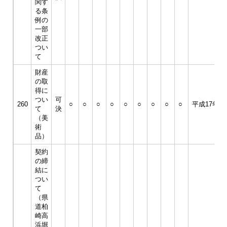
関す
る条
例の
一部
改正
つい
て
財産
の取
得に
つい
可
260
○
○
○
○
○
○
○
○
○
平成17年12
て
決
（美
術
品）
契約
の締
結に
つい
て
（県
道柏
崎高
浜堀