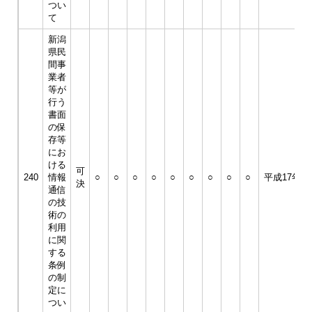
つい
て
新潟
県民
間事
業者
等が
行う
書面
の保
存等
にお
ける
可
240
情報
○
○
○
○
○
○
○
○
○
平成17年12
決
通信
の技
術の
利用
に関
する
条例
の制
定に
つい