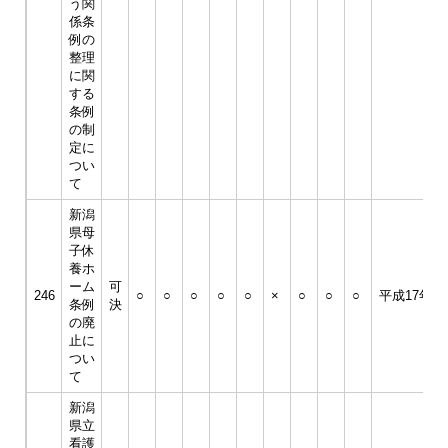
う関
係条
例の
整理
に関
する
条例
の制
定に
つい
て
新潟
県母
子休
養ホ
ーム
可
246
○
○
○
○
○
×
○
○
○
平成17年12
条例
決
の廃
止に
つい
て
新潟
県立
看護