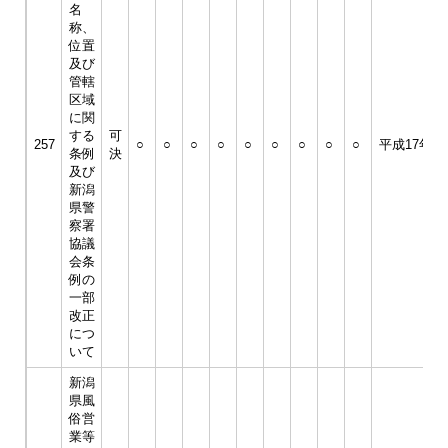
名
称、
位置
及び
管轄
区域
に関
する
可
257
○
○
○
○
○
○
○
○
○
平成17年12
条例
決
及び
新潟
県警
察署
協議
会条
例の
一部
改正
につ
いて
新潟
県風
俗営
業等