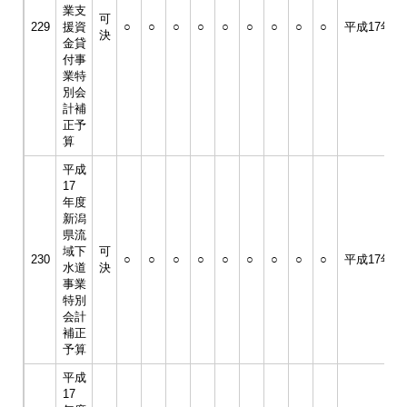
業支
可
229
援資
○
○
○
○
○
○
○
○
○
平成17年12
決
金貸
付事
業特
別会
計補
正予
算
平成
17
年度
新潟
県流
域下
可
230
○
○
○
○
○
○
○
○
○
平成17年12
水道
決
事業
特別
会計
補正
予算
平成
17