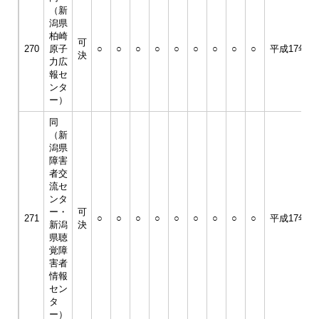
（新
潟県
柏崎
可
270
原子
○
○
○
○
○
○
○
○
○
平成17年12
決
力広
報セ
ンタ
ー）
同
（新
潟県
障害
者交
流セ
ンタ
ー・
可
271
○
○
○
○
○
○
○
○
○
平成17年12
新潟
決
県聴
覚障
害者
情報
セン
タ
ー）