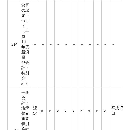
決算
の認
定に
つい
て
（平
成
16
214
－
－
－
－
－
－
－
－
－
－
－
年度
新潟
県一
般会
計・
特別
会
計）
一般
会
計・
港湾
認
平成17年1
○
○
○
○
○
×
○
○
○
整備
定
日
事業
特別
会計