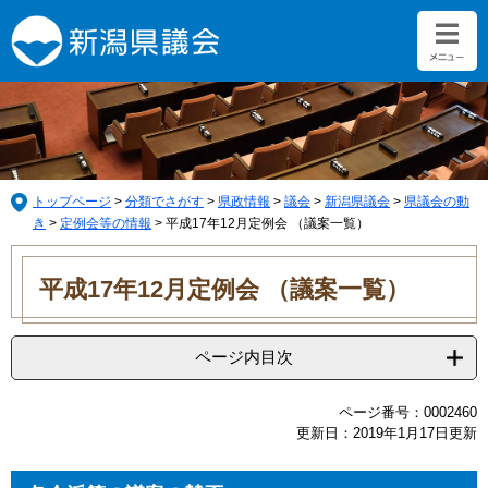
ペ
メ
ー
ニ
ジ
ュ
の
ー
先
を
頭
飛
で
ば
す。
し
て
トップページ
>
分類でさがす
>
県政情報
>
議会
>
新潟県議会
>
県議会の動
本
き
>
定例会等の情報
>
平成17年12月定例会 （議案一覧）
文
本
へ
文
平成17年12月定例会 （議案一覧）
ページ内目次
ページ番号：0002460
更新日：2019年1月17日更新