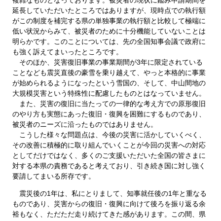
延長していただいたところではありますが、現時点での執行額
がこの制度を補完する県の単独事業の執行額と比較して極端に
低い状況からみて、被災者のために十分機能していないことは
明らかです。このことについては、先の全国知事会議で政府に
も強く訴えてまいったところです。
そのほか、災害復旧事業の事業期間が3年に限定されている
ことなども震災直後の豪雪を乗り越えて、やっと本格的に事業
が始められるようになったという雪国の、そして、中山間地の
大規模災害という特殊性に配慮したものとはなっていません。
また、災害の復旧に当たっての一律的な考え方での原形復旧
のやり方も実態にあった復旧・復興を困難にするものであり、
被災者のニーズに沿ったものではありません。
こうした様々な問題点は、今後の災害に活かしていくべく、
その改善に積極的に取り組んでいくことが今回の災害への対応
としてだけではなく、多くのご支援いただいた全国の皆さまに
対する本県の責務であると考えており、引き続き国に対し強く
要請してまいる所存です。
震災後の1年は、私にとりまして、知事就任後の1年と重なる
ものであり、災害からの復旧・復興に向けて後ろを振り返る余
裕もなく、ただただ走り続けてきた感があります。この間、県