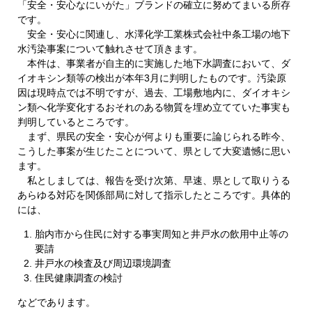
「安全・安心なにいがた」ブランドの確立に努めてまいる所存
です。
安全・安心に関連し、水澤化学工業株式会社中条工場の地下
水汚染事案について触れさせて頂きます。
本件は、事業者が自主的に実施した地下水調査において、ダ
イオキシン類等の検出が本年3月に判明したものです。汚染原
因は現時点では不明ですが、過去、工場敷地内に、ダイオキシ
ン類へ化学変化するおそれのある物質を埋め立てていた事実も
判明しているところです。
まず、県民の安全・安心が何よりも重要に論じられる昨今、
こうした事案が生じたことについて、県として大変遺憾に思い
ます。
私としましては、報告を受け次第、早速、県として取りうる
あらゆる対応を関係部局に対して指示したところです。具体的
には、
胎内市から住民に対する事実周知と井戸水の飲用中止等の
要請
井戸水の検査及び周辺環境調査
住民健康調査の検討
などであります。