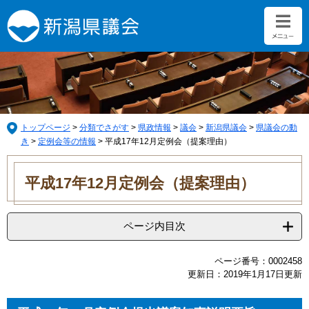
ペ
メ
ー
ニ
ジ
ュ
の
ー
先
を
頭
飛
で
ば
す。
し
て
トップページ
>
分類でさがす
>
県政情報
>
議会
>
新潟県議会
>
県議会の動
本
き
>
定例会等の情報
>
平成17年12月定例会（提案理由）
文
本
へ
文
平成17年12月定例会（提案理由）
ページ内目次
ページ番号：0002458
更新日：2019年1月17日更新