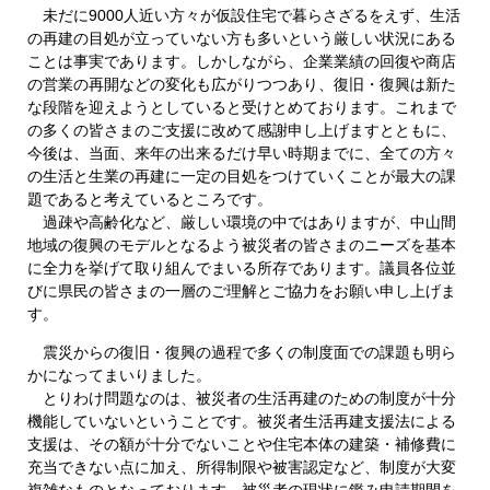
未だに9000人近い方々が仮設住宅で暮らさざるをえず、生活
の再建の目処が立っていない方も多いという厳しい状況にある
ことは事実であります。しかしながら、企業業績の回復や商店
の営業の再開などの変化も広がりつつあり、復旧・復興は新た
な段階を迎えようとしていると受けとめております。これまで
の多くの皆さまのご支援に改めて感謝申し上げますとともに、
今後は、当面、来年の出来るだけ早い時期までに、全ての方々
の生活と生業の再建に一定の目処をつけていくことが最大の課
題であると考えているところです。
過疎や高齢化など、厳しい環境の中ではありますが、中山間
地域の復興のモデルとなるよう被災者の皆さまのニーズを基本
に全力を挙げて取り組んでまいる所存であります。議員各位並
びに県民の皆さまの一層のご理解とご協力をお願い申し上げま
す。
震災からの復旧・復興の過程で多くの制度面での課題も明ら
かになってまいりました。
とりわけ問題なのは、被災者の生活再建のための制度が十分
機能していないということです。被災者生活再建支援法による
支援は、その額が十分でないことや住宅本体の建築・補修費に
充当できない点に加え、所得制限や被害認定など、制度が大変
複雑なものとなっております。被災者の現状に鑑み申請期間を