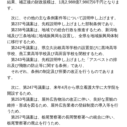
結果、補正後の財政規模は、1兆2,988億7,980万6千円となりま
す。
次に、その他の主な条例案件等について説明申し上げます。
第237号議案は、先程説明申し上げました部制条例であり、
第238号議案は、地域での総合行政を推進するため、新潟地
域及び三条地域に地域振興局を設置し、全県を地域振興局体制
に移行するため、
第242号議案は、県立久比岐高等学校の設置並びに黒埼高等
学校、燕工業高等学校及び高田盲学校を閉校するため、
第243号議案は、先程説明申し上げました「アスベストの排
出及び飛散の防止等に関する条例」であり、
それぞれ、条例の制定及び所要の改正を行うものでありま
す。
次に、第247号議案は、来年4月から県立看護大学に大学院を
開設するため、
第253号議案は、屋外広告物法の改正に伴い、良好な景観の
維持・形成を図るため、屋外広告業者の登録制度の導入等を行
うため、
第257号議案は、栃尾警察署の長岡警察署への統合に伴い、
栃尾警察署の廃止を行うため、