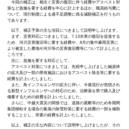
今回の補正は、相次ぐ災害の復旧に伴う経費やアスベスト対
策など急施を要する経費を中心に計上するほか、職員給与費に
ついて、現行制度による過不足調整に係る減額補正を行うもの
であります。
以下、補正予算の主な項目につきまして説明申し上げます。
まず、災害対応につきましては、7.13水害の復旧を促進する
ため、河川災害復旧等に要する経費や、8月の集中豪雨災害に
より被災した農地や河川等の災害復旧費等について計上したと
ころです。
次に、急施を要する対応として、
アスベスト対策につきましては、先程申し上げました融資枠
の拡大及び一部の県有施設におけるアスベスト除去等に要する
経費を計上いたしました。
また、鳥インフルエンザの拡大に伴い、今後流行が危惧され
る新型インフルエンザへの対応のため、治療薬を県で購入及び
備蓄するための経費を計上いたしました。
さらに、中越大震災の関係では、道路の遮断等のため冬期間
集団移転する場合の集落の除雪対策に要する経費の一部を補助
することとし、所要の経費を計上いたしました。
以上、補正の主な内容について説明申し上げましたが、その