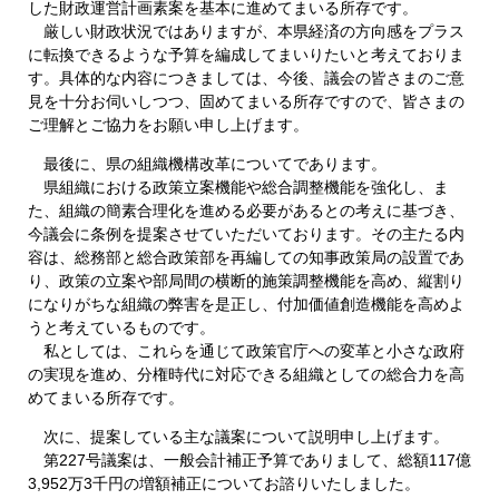
した財政運営計画素案を基本に進めてまいる所存です。
厳しい財政状況ではありますが、本県経済の方向感をプラス
に転換できるような予算を編成してまいりたいと考えておりま
す。具体的な内容につきましては、今後、議会の皆さまのご意
見を十分お伺いしつつ、固めてまいる所存ですので、皆さまの
ご理解とご協力をお願い申し上げます。
最後に、県の組織機構改革についてであります。
県組織における政策立案機能や総合調整機能を強化し、ま
た、組織の簡素合理化を進める必要があるとの考えに基づき、
今議会に条例を提案させていただいております。その主たる内
容は、総務部と総合政策部を再編しての知事政策局の設置であ
り、政策の立案や部局間の横断的施策調整機能を高め、縦割り
になりがちな組織の弊害を是正し、付加価値創造機能を高めよ
うと考えているものです。
私としては、これらを通じて政策官庁への変革と小さな政府
の実現を進め、分権時代に対応できる組織としての総合力を高
めてまいる所存です。
次に、提案している主な議案について説明申し上げます。
第227号議案は、一般会計補正予算でありまして、総額117億
3,952万3千円の増額補正についてお諮りいたしました。