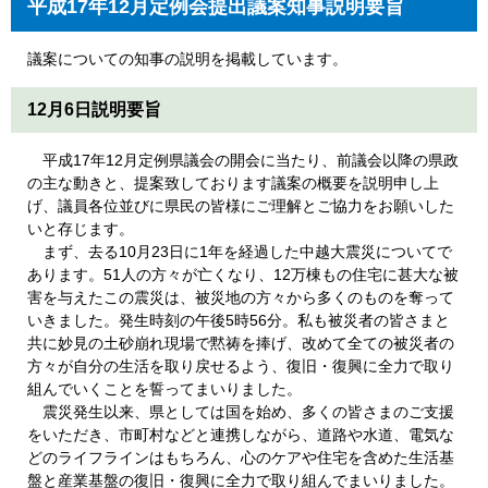
平成17年12月定例会提出議案知事説明要旨
議案についての知事の説明を掲載しています。
12月6日説明要旨
平成17年12月定例県議会の開会に当たり、前議会以降の県政
の主な動きと、提案致しております議案の概要を説明申し上
げ、議員各位並びに県民の皆様にご理解とご協力をお願いした
いと存じます。
まず、去る10月23日に1年を経過した中越大震災についてで
あります。51人の方々が亡くなり、12万棟もの住宅に甚大な被
害を与えたこの震災は、被災地の方々から多くのものを奪って
いきました。発生時刻の午後5時56分。私も被災者の皆さまと
共に妙見の土砂崩れ現場で黙祷を捧げ、改めて全ての被災者の
方々が自分の生活を取り戻せるよう、復旧・復興に全力で取り
組んでいくことを誓ってまいりました。
震災発生以来、県としては国を始め、多くの皆さまのご支援
をいただき、市町村などと連携しながら、道路や水道、電気な
どのライフラインはもちろん、心のケアや住宅を含めた生活基
盤と産業基盤の復旧・復興に全力で取り組んでまいりました。