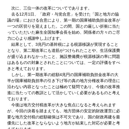
次に、三位一体の改革についてであります。
去る12月1日、「政府・与党合意」を受けた「国と地方の協
議の場」における合意により、第一期の国庫補助負担金改革が
一つの区切りを迎えました。この間、国との厳しい折衝に当た
っていただいた麻生全国知事会長を始め、関係者の方々のご尽
力に心より感謝申し上げます。
結果として、3兆円の基幹税による税源移譲が実現すること
となり、第二期改革にも道筋がつけられたことや、生活保護費
が盛り込まれなかったこと、施設整備費が税源移譲の率に問題
はあるものの対象とされたことについては、一定の評価をすべ
きと考えております。
しかし、第一期改革の総額4兆円の国庫補助負担金改革の大
半が国庫補助負担率の引き下げ等の真の地方分権改革の理念に
沿わない内容となったことは極めて疑問であり、今後の改革推
進に当たっての教訓として活かしていく必要があるものと考え
ております。
今後は地方交付税改革が大きな焦点になると考えられます
が、今回の決着を踏まえても、地方団体の安定的財政運営に必
要な地方交付税の総額確保は不可欠であり、国の財政再建を最
優先にした改革とならないよう地方が結束した対応が必要と考
えております。