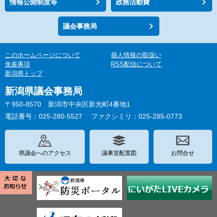
情報公開制度等
政務活動費
議会事務局
このホームページについて
個人情報の取扱い
免責事項
RSS配信について
新潟県トップ
新潟県議会事務局
〒950-8570 新潟市中央区新光町4番地1
電話番号：025-280-5527
ファクシミリ：025-285-0773
県議会へのアクセス
議事堂配置図
お問合せ