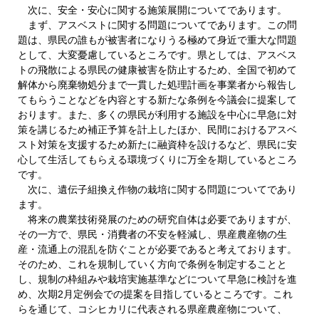
次に、安全・安心に関する施策展開についてであります。
まず、アスベストに関する問題についてであります。この問
題は、県民の誰もが被害者になりうる極めて身近で重大な問題
として、大変憂慮しているところです。県としては、アスベス
トの飛散による県民の健康被害を防止するため、全国で初めて
解体から廃棄物処分まで一貫した処理計画を事業者から報告し
てもらうことなどを内容とする新たな条例を今議会に提案して
おります。また、多くの県民が利用する施設を中心に早急に対
策を講じるため補正予算を計上したほか、民間におけるアスベ
スト対策を支援するため新たに融資枠を設けるなど、県民に安
心して生活してもらえる環境づくりに万全を期しているところ
です。
次に、遺伝子組換え作物の栽培に関する問題についてであり
ます。
将来の農業技術発展のための研究自体は必要でありますが、
その一方で、県民・消費者の不安を軽減し、県産農産物の生
産・流通上の混乱を防ぐことが必要であると考えております。
そのため、これを規制していく方向で条例を制定することと
し、規制の枠組みや栽培実施基準などについて早急に検討を進
め、次期2月定例会での提案を目指しているところです。これ
らを通じて、コシヒカリに代表される県産農産物について、