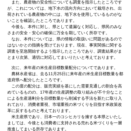
また、農産物の安全性についても調査を指示したところです
が、これについては、地下水の流向方向において栽培され、出
荷されている農産物の中には、地下水を使用しているものがな
いことを確認したところであります。
今後も、本件に対し、県として遺漏なく対応し、県民のみな
さまの安全・安心の確保に万全を期していく所存です。
なお、本件については、県の情報の取扱いに問題があるので
はないかとの指摘を受けております。現在、事実関係に関する
調査を至急開始するよう指示したところであり、調査結果がま
とまり次第、適切に対応してまいりたいと考えております。
次に、来年産の米生産目標数量配分についてであります。
農林水産省は、去る11月25日に来年産の米生産目標数量を都
道府県へ配分したところです。
この度の配分は、販売実績を基にした需要見通しの割合を高
めているものの、17年産の生産調整の取り組みが不十分なこと
による生産過剰分を目標数量から削減する手法を新たに取り入
れており、消費者重視、市場重視の米づくりを目指す米政策改
革に反するものと考えております。
米主産県であり、日本一のコシヒカリを擁する本県といたし
ましては、今後とも消費者に支持される売れる米づくりを一層
推進してまいる所存であります。