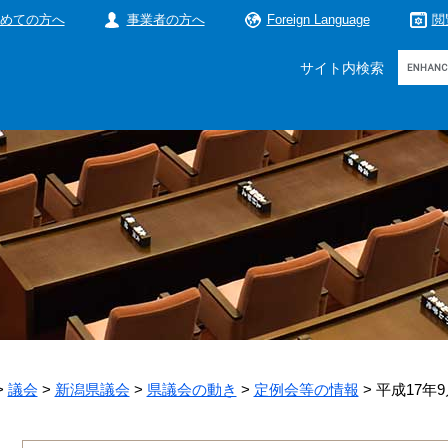
めての方へ
事業者の方へ
Foreign Language
閲
Google
サイト内検索
カ
ス
タ
ム
検
索
>
議会
>
新潟県議会
>
県議会の動き
>
定例会等の情報
>
平成17年