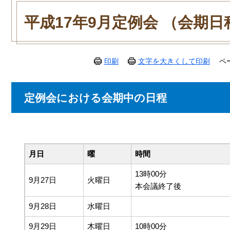
本
文
平成17年9月定例会 （会期日
印刷
文字を大きくして印刷
ペ
定例会における会期中の日程
月日
曜
時間
13時00分
9月27日
火曜日
本会議終了後
9月28日
水曜日
9月29日
木曜日
10時00分