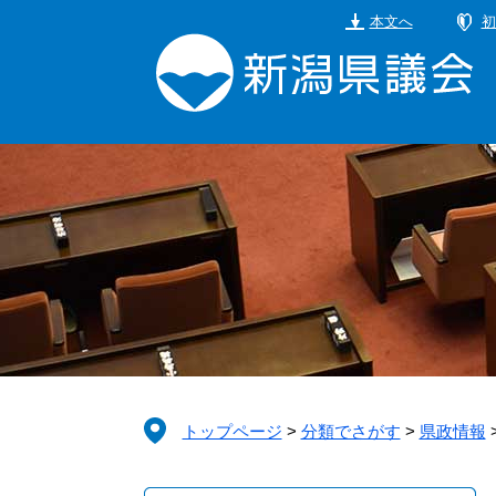
ペ
メ
本文へ
初
ー
ニ
ジ
ュ
の
ー
先
を
頭
飛
で
ば
す。
し
て
本
文
へ
トップページ
>
分類でさがす
>
県政情報