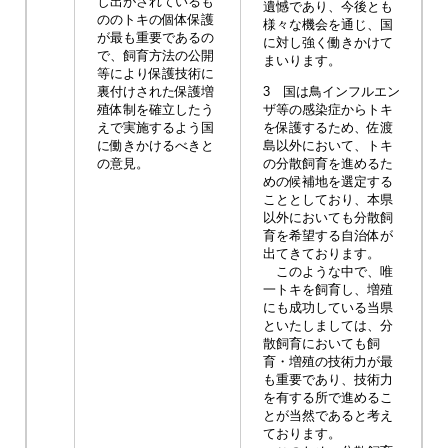
し出がされているも
遺憾であり、今後とも
ののトキの個体保護
様々な機会を通じ、国
が最も重要であるの
に対し強く働きかけて
で、飼育方法の公開
まいります。
等により保護技術に
裏付けされた保護増
3 国は鳥インフルエン
殖体制を確立したう
ザ等の感染症からトキ
えで実施するよう国
を保護するため、佐渡
に働きかけるべきと
島以外において、トキ
の意見。
の分散飼育を進めるた
めの候補地を選定する
こととしており、本県
以外においても分散飼
育を希望する自治体が
出てきております。
このような中で、唯
一トキを飼育し、増殖
にも成功している当県
といたしましては、分
散飼育においても飼
育・増殖の技術力が最
も重要であり、技術力
を有する所で進めるこ
とが当然であると考え
ております。