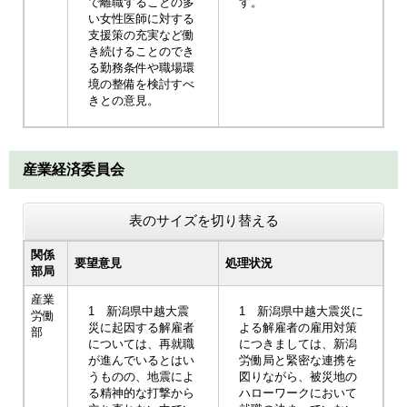
で離職することの多
す。
い女性医師に対する
支援策の充実など働
き続けることのでき
る勤務条件や職場環
境の整備を検討すべ
きとの意見。
産業経済委員会
表のサイズを切り替える
関係
要望意見
処理状況
部局
産業
1 新潟県中越大震
1 新潟県中越大震災に
労働
災に起因する解雇者
よる解雇者の雇用対策
部
については、再就職
につきましては、新潟
が進んでいるとはい
労働局と緊密な連携を
うものの、地震によ
図りながら、被災地の
る精神的な打撃から
ハローワークにおいて