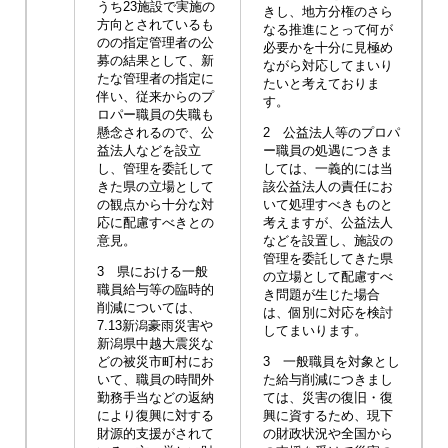
うち23施設で実施の
きし、地方分権のさら
方向とされているも
なる推進にとって何が
のの指定管理者の公
必要かを十分に見極め
募の結果として、新
ながら対応してまいり
たな管理者の指定に
たいと考えておりま
伴い、従来からのプ
す。
ロパー職員の失職も
懸念されるので、公
2 公益法人等のプロパ
益法人などを設立
ー職員の処遇につきま
し、管理を委託して
しては、一義的には当
きた県の立場として
該公益法人の責任にお
の観点から十分な対
いて処理すべきものと
応に配慮すべきとの
考えますが、公益法人
意見。
などを設置し、施設の
管理を委託してきた県
3 県における一般
の立場として配慮すべ
職員給与等の臨時的
き問題が生じた場合
削減については、
は、個別に対応を検討
7.13新潟豪雨災害や
してまいります。
新潟県中越大震災な
どの被災市町村にお
3 一般職員を対象とし
いて、職員の時間外
た給与削減につきまし
勤務手当などの返納
ては、災害の復旧・復
により復興に対する
興に資するため、現下
財源的支援がされて
の財政状況や全国から