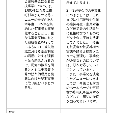
災復興基金に係る支
考えております。
援事業については、
1,800件にも及ぶ市
2 復興基金での事業化
町村等からの公募メ
につきましては、これ
ニューの提案があり
までに住宅復興や生業
本年度、535件を集
の維持再生・雇用対策
約した47事業を事業
など被災者の生活設計
化することとし、更
に直接結びつくものな
なる事業実施に向け
どを中心に実施を決定
た継続審査を行って
してきましたが、今後
いるものの、被災地
も被災者や被災地域の
域における基金制度
実態を踏まえ提案メニ
の活用に対する理解
ューを整理し、事業化
不足も懸念されるの
が必要なものについて
で、周知の徹底を図
は、順次対応していく
るとともに事業費予
こととしています。
算の効率的運用と復
また、事業化を決定
興に向けた早期実施
したメニューにつきま
に取り組むべきとの
しては、今後とも財団
意見。
のホームページや市町
村の広報紙を活用する
などして、周知の徹底
を図ってまいります。
教育