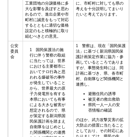
工業団地の分譲価格に多
に、市町村に対しても県の
大な影響を及ぼすと思わ
考えを十分説明してまいり
れるので、進出企業や市
たいと考えております。
町村に誠意をもって対応
するとともに適切な価格
設定のもと積極的に取り
組むべきとの意見。
公安
1 警察は、現在「国民保護
1 国民保護法の施
委員
法」に基づく新潟県国民保
行に伴う警察の取組
会
護計画策定作業に協力・参
に当たっては、世界
画しているところでありま
における主要都市に
すが、事態発生時には、同
おいてテロ行為と思
計画に基づき、県、各市町
われる爆破等の事件
村、自衛隊など関係機関と
が発生していること
連携し、
から、世界最大の原
子力発電所を有する
避難住民の誘導
本県においても有事
被災者の救出救助
による大きな被害が
県民一人一人の安
想定されるので、県
否情報の確認
が策定する新潟県国
のほか、武力攻撃災害の拡
民保護計画を踏まえ
大防止の措置に当たること
自衛隊をはじめとし
としており、その対応にあ
た関係機関との連携
たりましては、県民の生