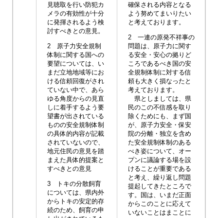
見聴取を行い防犯カ
確保される内容となる
メラの有効性が十分
よう努めてまいりたい
に発揮されるよう検
と考えております。
討すべきとの意見。
2 一連の原発不祥事の
2 原子力安全規制
問題は、原子力に関す
体制に関する国への
る安全・安心の拠りど
要望については、い
ころであるべき国の安
まだ立地地域等にお
全規制体制に対する信
ける信頼回復がされ
頼も大きく損なったと
ていない中で、あら
考えております。
ゆる角度からの見直
県としましては、県
しに着手するよう要
民のこの不信感を取り
望書が出されている
除くためにも、まず国
ものの安全規制体制
が、原子力安全・保安
の具体的内容が記載
院の分離・独立を含め
されていないので、
た安全規制体制のある
地元住民の意見を踏
べき姿について、オー
まえた具体的提案と
プンに議論する場を設
すべきとの意見
けることが重要である
と考え、繰り返し問題
3 トキの分散飼育
提起してきたところで
については、県内外
す。国は、いまだ正面
からトキの安定的存
からこのことに応えて
続のため、飼育の申
いないことはまことに