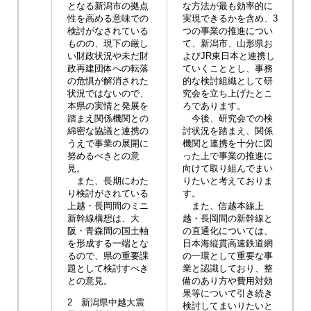
となる新潟市の拠点
な方法が最も効率的に
性を高める意味での
実現できるかを含め、3
検討がなされている
つの事業の推進につい
ものの、現下の厳し
て、新潟市、山形県お
い財政状況や未だ財
よびJR東日本と連携し
政再建団体への転落
ていくこととし、事務
の危惧が解消された
的な検討組織として研
状況ではないので、
究会を立ち上げたとこ
本県の実情と発展を
ろであります。
踏まえ関係機関との
今後、研究会での検
綿密な協議と連携の
討状況を踏まえ、関係
うえで事業の展開に
機関と連携を十分に図
努めるべきとの意
った上で事業の推進に
見。
向けて取り組んでまい
また、長期にわた
りたいと考えておりま
り検討がされている
す。
上越・長岡間のミニ
また、信越本線上
新幹線構想は、大
越・長岡間の新幹線と
阪・青森間の国土軸
の直通化については、
を形成する一端とな
日本海縦貫高速鉄道網
るので、県の重要課
の一環として重要な事
題として検討すべき
業と認識しており、整
との意見。
備のあり方や費用対効
果等について引き続き
2 新潟県中越大震
検討してまいりたいと