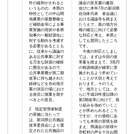
件の緩和がされると
議会の意見書の趣旨、
いうものの、本県の
並びに本年7月の新潟県
特性としての中山間
自治体代表 者会議に
地農業の基盤整備な
おける議論等を踏まえ
ど補助金等による事
たうえで、真の地方分
業実施の現状や各県
権の確立に向けて必要
知事の一般財源化に
な対応と考え、本県と
対する動向を考慮す
しても賛同したところ
る必要があるととも
です。
に、従来から議論の
今後の対応としまし
ある公共事業に対す
ては、まずは今回の改
る万全な財源の確保
革案を踏まえて、3兆円
に懸念があるので、
の税源移譲が確実に実
公共事業費が第二期
施されるよう求めてい
改革に持ち越された
くことが大切と考えて
経緯などを含め地方
おります。そのうえ
案の決定の場におけ
で、地方としては、さ
る発言に慎重を期す
らに平成19年度以降の
べきとの意見。
第2期改革に向けて、取
り組みを強めていくこ
2 指定管理者制度
とが求められるところ
の実施に当たって
ですが、その過程にあ
は、新潟県公共施設
っても本県の実情を踏
改革委員会により選
まえ、県議会の皆様や
定された公共施設の
市町村の声を十分お聞