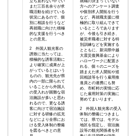
立ち直れない中でい
就職の決まっていない
まだ三百名余りが求
方へのアンケート調査
職活動を続けている
や個別求人開拓を行う
状況にあるので、個
など、再就職支援に積
別に相談を行うなど
極的に取り組んできて
再就職に向けた積極
いるところであります
的な支援を行うべき
が、今後も引き続き、
との意見。
被災求職者に対する特
別訓練などを実施する
2 外国人観光客の
とともに、新潟県中越
誘致に当たっては、
大震災復興基金により
積極的な誘客活動に
ハローワークに配置さ
より確実に成果が上
れる、個々のニーズを
がっているとはいう
踏まえた求人開拓や巡
ものの、観光先が県
回相談等を行う雇用推
内の一部に限られて
進員との連携にも努
いることから外国人
め、市町村の実情に応
の受入れが困難な宿
じた雇用対策の実施に
泊施設が多いと思わ
努めてまいります。
れるので、更なる誘
客に向けて宿泊施設
2 外国人観光客の受入
に対する研修の拡充
体制の整備につきまし
などにより全県にお
ては、県では、モデル
ける受入体制の整備
地区を指定し、宿泊施
を図るべきとの意
設等の観光関係者を対
見。
象に生活習慣や語学、