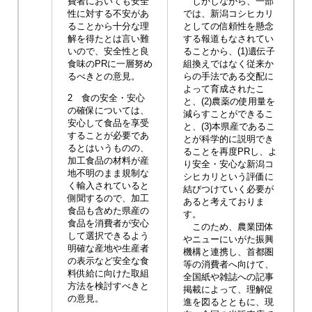
費者においても安全
しかしながら、一部
性に対する不安があ
では、新潟コシヒカリ
ることから十分な理
としての信頼性を懸念
解を得たとは言い難
する報道もなされてい
いので、安全性と良
ることから、(1)遺伝子
食味のPRに一層努め
組換えではなく従来か
るべきとの意見。
らの手法である交配に
よって育成されたこ
2 食の安全・安心
と、(2)農薬の使用量を
の確保については、
減らすことができるこ
安心して食品を享受
と、(3)本県産であるこ
することが必要であ
とが科学的に説明でき
るとはいうものの、
ることを再度PRし、よ
加工食品の材料が産
り安全・安心な新潟コ
地不明のまま規制な
シヒカリという評価に
く輸入されていると
結びつけていく必要が
側聞するので、加工
あると考えておりま
食品も含めた県産の
す。
食品を消費者が安心
このため、農業団体
して選択できるよう
やニューにいがた振興
明確な産地や生産者
機構と連携し、首都圏
の表示など安全な食
等の消費者へ向けて、
料供給に向けた取組
全国紙や雑誌への記事
方法を検討すべきと
掲載によって、理解促
の意見。
進を図るとともに、現