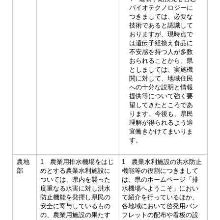
バイオテクノロジーに
つきましては、必要な
技術であると認識して
おりますが、現時点で
は遺伝子組換え食品に
不安感を持つ人が多数
おられることから、県
としましては、実施機
関に対して、地域住民
への十分な説明と情報
提供等について強く要
望してきたところであ
ります。今後も、県民
理解が得られるよう適
宜働きかけてまいりま
す。
農地
1 農業用排水機場をはじ
1 農業水利施設の洪水防止
部
めとする農業水利施設に
機能等の役割につきまして
ついては、県内を襲った
は、県のホームページ「排
度重なる水害に対し洪水
水機場へようこそ」におい
防止機能を発揮し県民の
て紹介を行っているほか、
安全に寄与しているもの
各地域において啓発用パン
の、農業用施設の果たす
フレットの配布や看板の設