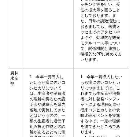
ッチング等を行い、受
注の拡大等を図ること
としております。ま
た、日常の誘致活動に
おきましても、朱鷺メ
ッセまでのアクセスの
よさや、効率的な観光
モデルコース等につい
て、関係機関と連携し
積極的なPRに努めてま
いります。
農林
1 今年一斉導入し
1 今年一斉導入したい
水産
たいもち病に強いコ
もち病に強いコシヒカ
部
シヒカリについて
リにつきましては、こ
は、生産者や消費者
れまでも生産者や消費
の理解を得るため説
者に対し啓発パンフレ
明会や試食会を県内
ットによる理解促進や
各地で実施してきた
従来コシヒカリとの食
とはいうものの、一
味比較イベントを実施
部の生産者に遺伝子
する中で、一定の理解
組み換え作物との誤
を得てきたところであ
解があるとともに消
ります。