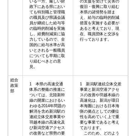
いる一方、厳しい財
の支援を受けて災害の
政下にある県におい
復旧・復興に取り組む
ても特別職と管理職
本県の諸情勢を踏ま
の職員及び県議会議
え、給与の臨時的削減
員が継続した給与等
措置を実施する必要が
の臨時的削減を実施
あると考えており、現
し、経費削減策に協
在、職員団体と交渉を
力しているので、全
行っております。
国的に給与水準が高
いとされる一般職員
についても早期に取
り組むべきとの意
見。
総合
1 本県の高速交通
1 新潟駅連続立体交差
政策
体系の整備の推進に
事業と新潟空港アクセ
部
ついては、北陸新幹
スの改善や羽越本線の
線の開業におけるい
高速化は、新潟が環日
わゆる2014年問題の
本海圏における日本海
解消を含め新潟駅の
側の拠点としての優位
連続立体交差事業や
性を高めていく上で重
羽越本線の高速化及
要な事業であると考え
び新潟空港アクセス
ております。
の改善など県勢の要
このため、どのよう