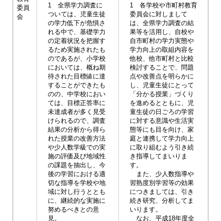
1 全県学力調査に
1 各学校や市町村教育
委員
ついては、児童生徒
委員会に対しまして
会
の学力低下が危惧さ
は、全県学力調査の結
れる中で、基礎学力
果等を活用し、自校や
の定着状況を把握す
自市町村の学力実態や
るため実施されたも
学力向上の取組内容を
のであるが、小学校
他校、他市町村と比較
においては、概ね期
検討することで、問題
待された目標値に達
点や改善点を明らかに
することができたも
し、児童生徒にとって
のの、中学校におい
「分かる授業」づくり
ては、目標正答率に
を進めるとともに、児
未達成者が多く見受
童生徒の日ごろの学習
けられるので、調査
に対する意識や生活実
結果の分析から得ら
態等にも目を向け、家
れた授業の改善方法
庭と連携して学力向上
や少人数学級での実
に取り組むよう引き続
施の評価及び地域性
き指導してまいりま
の課題を抽出し、今
す。
後の学習における適
また、少人数指導や
切な指導を学校や地
習熟度別学習等の効果
域に対し行うととも
につきましては、引き
に、継続的な実施に
続き研究、分析してま
努めるべきとの意
いります。
見。
なお、平成18年度全