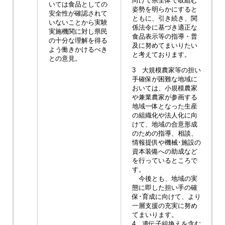
向けて県全体で取組む
いては食品としての
姿勢を明らかにすると
安全性が確認されて
ともに、引き続き、関
いないことから実験
係法令に基づき適正な
実施機関に対し県民
食品表示等の指導・普
の十分な理解を得る
及に努めてまいりたい
よう働きかけるべき
と考えております。
との意見。
3 大規模農家等の担い
手確保が困難な地域に
おいては、小規模農家
や兼業農家が参画する
地域一体となった生産
の組織化や法人化に向
けて、地域の合意形成
のための指導、相談、
情報提供や機械･施設の
資本装備への助成など
を行っているところで
す。
今後とも、地域の実
態に即した担い手の確
保･育成に向けて、より
一層支援の充実に努め
てまいります。
4 遺伝子組換えを含む