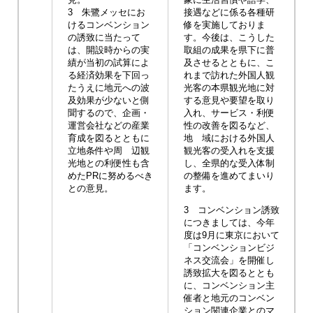
3 朱鷺メッセにお
接遇などに係る各種研
けるコンベンション
修を実施しておりま
の誘致に当たって
す。今後は、こうした
は、開設時からの実
取組の成果を県下に普
績が当初の試算によ
及させるとともに、こ
る経済効果を下回っ
れまで訪れた外国人観
たうえに地元への波
光客の本県観光地に対
及効果が少ないと側
する意見や要望を取り
聞するので、企画・
入れ、サービス・利便
運営会社などの産業
性の改善を図るなど、
育成を図るとともに
地 域における外国人
立地条件や周 辺観
観光客の受入れを支援
光地との利便性も含
し、全県的な受入体制
めたPRに努めるべき
の整備を進めてまいり
との意見。
ます。
3 コンベンション誘致
につきましては、今年
度は9月に東京において
「コンベンションビジ
ネス交流会」を開催し
誘致拡大を図るととも
に、コンベンション主
催者と地元のコンベン
ション関連企業とのマ