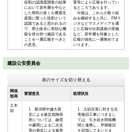
役割の認識度調査の結果
置等により広報を行ってい
において若年層を中心と
るところであります。
した県民の多くが農業生
今後は、これらの取り組
産面に限った役割という
みを継続すると共に、FMラ
認識であると思われるの
ジオなどマスメディアを通
で、県土保全に有効な機
じた広報や出前講座の実施
能を併せ持つ施設である
など、若年層を対象とした
ことを一層広報すべきと
広報の強化に一層努めてま
の意見。
いります。
建設公安委員会
表のサイズを切り替える
関係
要望意見
処理状況
部局
土木
1 新潟県中越大震
1 土砂災害に対する災
部
災による被災危険箇
害復旧工事につきまし
所については、融雪
ては、引き続き関係機
や豪雨による二次災
関と連携し、早期復旧
害の発生による被害
を目指してまいりま