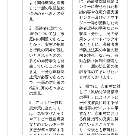
は、高齢者総合相談セ
よう関係機関と連携
ンターに寄せられた相
して一層の取組強化
談内容や在宅介護支援
に努めるべきとの意
センター及びケアマネ
見。
ジャー等が把握した高
2 高齢者に対する
齢者虐待の事例などを
虐待については、家
収集・分析し、その結
庭内の問題であるこ
果をフィードバックす
とから、実態の把握
るとともに、高齢者虐
と行政の関与が難し
待防止法案の今後の動
いとされるものの、
向を注視しながら、有
多くの虐待事例も発
効な防止体制の整備な
生していることを踏
ど、一層の防止策の検
まえ、十分な虐待防
討を進めてまいりたい
止策が必要であるの
と考えております。
で、一層の防止策の
3 県では、市町村に対
検討に努めるべきと
して「乳幼児保健指導
の意見。
の手引」によりアトピ
3 アレルギー性疾
ー性皮膚炎に対する保
患対策に当たって
健指導のポイントを示
は、気管支ぜんそく
すなど、市町村におけ
やアトピー性皮膚炎
る保健指導の充実に努
などのアレルギー性
めているところであ
疾患が年々増加する
り、今後とも市町村に