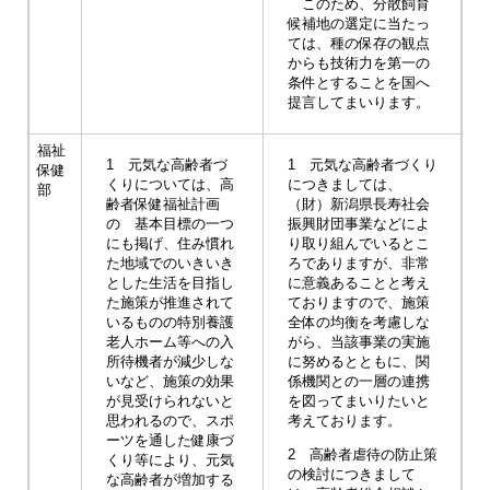
このため、分散飼育
候補地の選定に当たっ
ては、種の保存の観点
からも技術力を第一の
条件とすることを国へ
提言してまいります。
福祉
1 元気な高齢者づ
1 元気な高齢者づくり
保健
くりについては、高
につきましては、
部
齢者保健福祉計画
（財）新潟県長寿社会
の 基本目標の一つ
振興財団事業などによ
にも掲げ、住み慣れ
り取り組んでいるとこ
た地域でのいきいき
ろでありますが、非常
とした生活を目指し
に意義あることと考え
た施策が推進されて
ておりますので、施策
いるものの特別養護
全体の均衡を考慮しな
老人ホーム等への入
がら、当該事業の実施
所待機者が減少しな
に努めるとともに、関
いなど、施策の効果
係機関との一層の連携
が見受けられないと
を図ってまいりたいと
思われるので、スポ
考えております。
ーツを通した健康づ
2 高齢者虐待の防止策
くり等により、元気
の検討につきまして
な高齢者が増加する