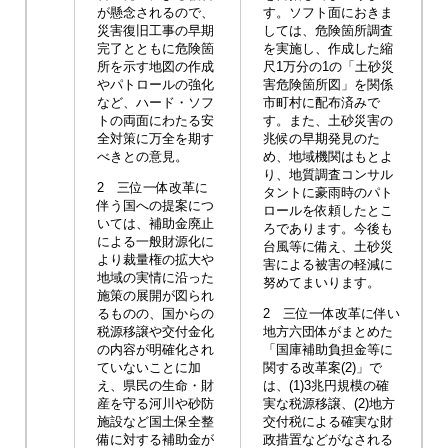
が懸念されるので、
す。ソフト面におきま
災害復旧工事の早期
しては、危険箇所調査
完了とともに危険箇
を実施し、作成した縮
所を示す地図の作成
尺1万分の1の「土砂災
やパトロールの強化
害危険箇所図」を関係
など、ハード・ソフ
市町村に配布済みで
トの両面にわたる安
す。また、土砂災害の
全対策に万全を期す
兆候の早期発見のた
べきとの意見。
め、地域機関はもとよ
り、地質調査コンサル
2 三位一体改革に
タントに豪雨時のパト
伴う国への提案につ
ロールを依頼したとこ
いては、補助金廃止
ろであります。今後も
による一般財源化に
台風等に備え、土砂災
より裁量権の拡大や
害による被害の軽減に
地域の実情に沿った
努めてまいります。
施策の展開が図られ
るものの、国からの
2 三位一体改革に伴い
税源移譲や交付金化
地方六団体がまとめた
の内容が明確化され
「国庫補助負担金等に
ていないことに加
関する改革案(2)」で
え、県民の生命・財
は、(1)3兆円規模の確
産を守る河川や砂防
実な税源移譲、(2)地方
施設など国土保全整
交付税による確実な財
備に対する補助金が
政措置などがなされる