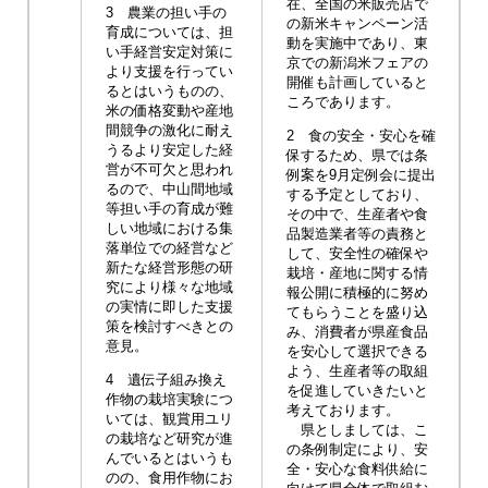
在、全国の米販売店で
3 農業の担い手の
の新米キャンペーン活
育成については、担
動を実施中であり、東
い手経営安定対策に
京での新潟米フェアの
より支援を行ってい
開催も計画していると
るとはいうものの、
ころであります。
米の価格変動や産地
間競争の激化に耐え
2 食の安全・安心を確
うるより安定した経
保するため、県では条
営が不可欠と思われ
例案を9月定例会に提出
るので、中山間地域
する予定としており、
等担い手の育成が難
その中で、生産者や食
しい地域における集
品製造業者等の責務と
落単位での経営など
して、安全性の確保や
新たな経営形態の研
栽培・産地に関する情
究により様々な地域
報公開に積極的に努め
の実情に即した支援
てもらうことを盛り込
策を検討すべきとの
み、消費者が県産食品
意見。
を安心して選択できる
よう、生産者等の取組
4 遺伝子組み換え
を促進していきたいと
作物の栽培実験につ
考えております。
いては、観賞用ユリ
県としましては、こ
の栽培など研究が進
の条例制定により、安
んでいるとはいうも
全・安心な食料供給に
のの、食用作物にお