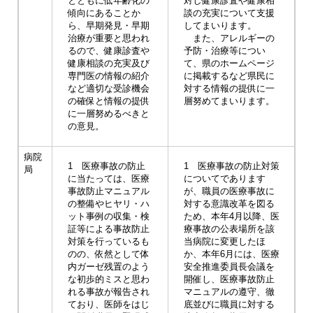
とともに低年齢化の
対し健康診査や健康相
傾向にあることか
談の充実について支援
ら、早期発見・早期
してまいります。
治療が重要と思われ
また、アレルギーの
るので、健康診査や
予防・治療等につい
健康相談の充実及び
て、県のホームページ
専門医の情報の紹介
に掲載するなど県民に
など適切な受診機会
対する情報の提供に一
の確保と情報の提供
層努めてまいります。
に一層努めるべきと
の意見。
病院
1 医療事故の防止
1 医療事故の防止対策
局
に当たっては、医療
についてであります
事故防止マニュアル
が、職員の医療事故に
の整備やヒヤリ・ハ
対する意識改革を図る
ット事例の収集・検
ため、本年4月以降、医
証等による事故防止
療事故の公表場所を該
対策を行っているも
当病院に変更したほ
のの、依然として体
か、本年6月には、医療
内ガーゼ残置のよう
安全推進委員長会議を
な初歩的ミスと思わ
開催し、医療事故防止
れる事故が報告され
マニュアルの遵守、徹
ており、医師をはじ
底並びに職員に対する