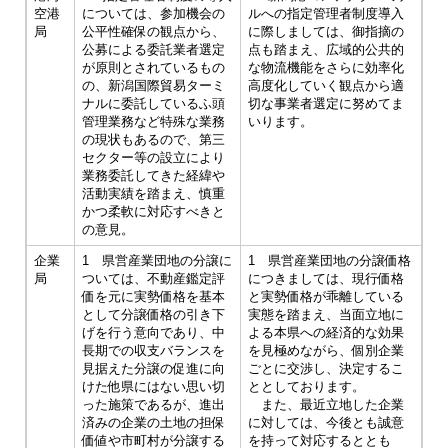
空港
については、参加機会の
ルへの指定管理者制度導入
局
公平性確保の観点から、
に際しましては、御指摘の
公募による委託業者選定
点も踏まえ、広域的公共的
が原則とされているもの
な物流機能をさらに効率化
の、新潟国際貿易ターミ
高度化していく観点から適
ナルに委託しているふ頭
切な事業者選定に努めてま
管理業務など特殊な業務
いります。
の現状もあるので、第三
セクター等の設立により
業務委託してきた経緯や
活動実績を踏まえ、慎重
かつ柔軟に対応すべきと
の意見。
企業
1 県営産業団地の分譲に
1 県営産業団地の分譲価格
局
ついては、不動産鑑定評
につきましては、現行価格
価を元に実勢価格を基本
と実勢価格が乖離している
として分譲価格の引き下
実態を踏まえ、当面立地に
げを行う意向であり、中
よる本県への経済的な効果
長期での収支バランスを
を見極めながら、個別企業
見据えた分譲の促進に向
ごとに交渉し、決定するこ
けた他県にはない思い切
ととしております。
った施策であるが、進出
また、最近立地した企業
済みの企業の土地の担保
に対しては、今後とも誠意
価値や市町村が分譲する
を持って対応するととも