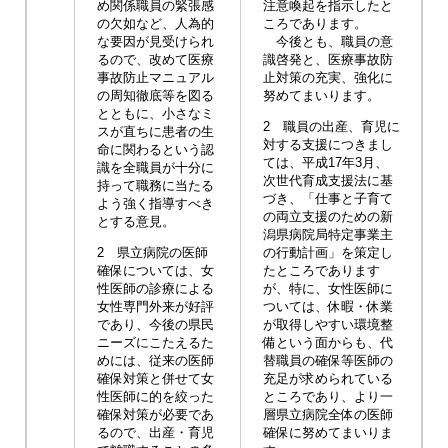
め関係職員の緊張感
注意喚起を指示したと
の欠如など、人為的
ころであります。
な要因が見受けられ
今後とも、職員の意
るので、改めて医療
識啓発と、医療事故防
事故防止マニュアル
止対策の充実、強化に
の周知徹底等を図る
努めてまいります。
とともに、小さなミ
2 職員の出産、育児に
スが直ちに患者の生
対する支援につきまし
命に関わるという認
ては、平成17年3月、
識を全職員が十分に
次世代育成支援法に基
持って職務に当たる
づき、「仕事と子育て
よう強く指導すべき
の両立支援のための新
とする意見。
潟県病院局特定事業主
2 県立病院の医師
の行動計画」を策定し
確保については、女
たところであります
性医師の診療による
が、特に、女性医師に
女性専門外来が好評
ついては、休暇・休業
であり、今後の県民
が取得しやすい環境整
ニーズにこたえるた
備という面からも、代
めには、従来の医師
替職員の確保等医師の
確保対策と併せて女
充足が求められている
性医師に的を絞った
ところであり、より一
確保対策が必要であ
層県立病院全体の医師
るので、出産・育児
確保に努めてまいりま