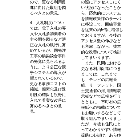
ので、更なる利用促
の際にアクセスしにく
進に向けた取組を図
い状況になったことか
るべきとの意見。
ら、応急的にシステム
を情報政策課のサーバ
4 入札制度につい
に移設して、回線容量
ては、電子入札の導
を従来の約5倍に増強し
入や入札参加業者の
ておりますが、今後の
非公開を図るなど適
アクセス数の伸びなど
正な入札の執行に努
も考慮しながら、抜本
めているが、国発注
的な改善について検討
工事の橋梁談合事件
してまいります。
の発覚に見られるよ
また、民間における
うに、より公正な競
更なる利用促進につき
争システムの導入が
ましては、これまで
望まれているので、
も、テレビの広報番
更なる事務コストの
組、リーフレット、国
縮減、簡素化及び透
土交通省の河川情報表
明性の確保も視野に
示板などで広報を行う
入れて着実な改善に
とともに、市町村の広
努めるべきとの意
報紙への掲載について
見。
もお願いするなどして
取り組んでまいりまし
たが、今後も住民にと
ってわかりやすい情報
提供に心掛け、あらゆ