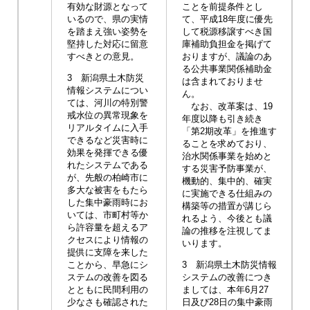
有効な財源となって
ことを前提条件とし
いるので、県の実情
て、平成18年度に優先
を踏まえ強い姿勢を
して税源移譲すべき国
堅持した対応に留意
庫補助負担金を掲げて
すべきとの意見。
おりますが、議論のあ
る公共事業関係補助金
3 新潟県土木防災
は含まれておりませ
情報システムについ
ん。
ては、河川の特別警
なお、改革案は、19
戒水位の異常現象を
年度以降も引き続き
リアルタイムに入手
「第2期改革」を推進す
できるなど災害時に
ることを求めており、
効果を発揮できる優
治水関係事業を始めと
れたシステムである
する災害予防事業が、
が、先般の柏崎市に
機動的、集中的、確実
多大な被害をもたら
に実施できる仕組みの
した集中豪雨時にお
構築等の措置が講じら
いては、市町村等か
れるよう、今後とも議
ら許容量を超えるア
論の推移を注視してま
クセスにより情報の
いります。
提供に支障を来した
ことから、早急にシ
3 新潟県土木防災情報
ステムの改善を図る
システムの改善につき
とともに民間利用の
ましては、本年6月27
少なさも確認された
日及び28日の集中豪雨