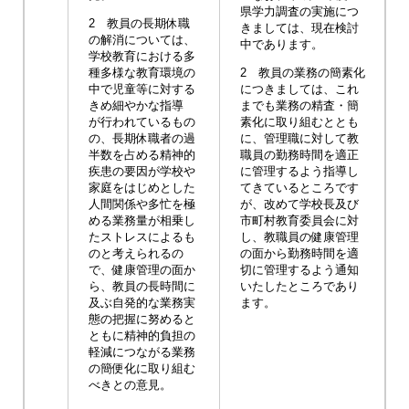
県学力調査の実施につ
2 教員の長期休職
きましては、現在検討
の解消については、
中であります。
学校教育における多
種多様な教育環境の
2 教員の業務の簡素化
中で児童等に対する
につきましては、これ
きめ細やかな指導
までも業務の精査・簡
が行われているもの
素化に取り組むととも
の、長期休職者の過
に、管理職に対して教
半数を占める精神的
職員の勤務時間を適正
疾患の要因が学校や
に管理するよう指導し
家庭をはじめとした
てきているところです
人間関係や多忙を極
が、改めて学校長及び
める業務量が相乗し
市町村教育委員会に対
たストレスによるも
し、教職員の健康管理
のと考えられるの
の面から勤務時間を適
で、健康管理の面か
切に管理するよう通知
ら、教員の長時間に
いたしたところであり
及ぶ自発的な業務実
ます。
態の把握に努めると
ともに精神的負担の
軽減につながる業務
の簡便化に取り組む
べきとの意見。