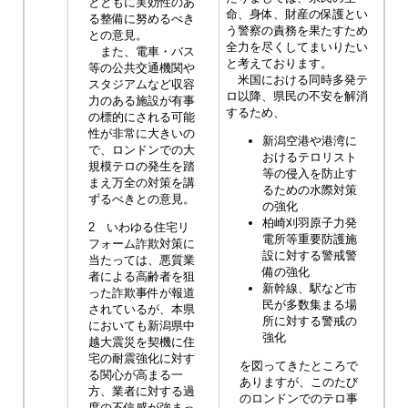
とともに実効性のあ
命、身体、財産の保護とい
る整備に努めるべき
う警察の責務を果たすため
との意見。
全力を尽くしてまいりたい
また、電車・バス
と考えております。
等の公共交通機関や
米国における同時多発テ
スタジアムなど収容
ロ以降、県民の不安を解消
力のある施設が有事
するため、
の標的にされる可能
性が非常に大きいの
新潟空港や港湾に
で、ロンドンでの大
おけるテロリスト
規模テロの発生を踏
等の侵入を防止す
まえ万全の対策を講
るための水際対策
ずるべきとの意見。
の強化
柏崎刈羽原子力発
2 いわゆる住宅リ
電所等重要防護施
フォーム詐欺対策に
設に対する警戒警
当たっては、悪質業
備の強化
者による高齢者を狙
新幹線、駅など市
った詐欺事件が報道
民が多数集まる場
されているが、本県
所に対する警戒の
においても新潟県中
強化
越大震災を契機に住
宅の耐震強化に対す
を図ってきたところで
る関心が高まる一
ありますが、このたび
方、業者に対する過
のロンドンでのテロ事
度の不信感が強まっ