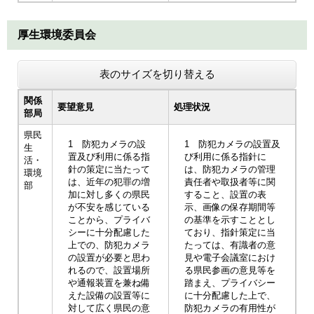
厚生環境委員会
表のサイズを切り替える
関係
要望意見
処理状況
部局
県民
1 防犯カメラの設
1 防犯カメラの設置及
生
置及び利用に係る指
び利用に係る指針に
活・
針の策定に当たって
は、防犯カメラの管理
環境
は、近年の犯罪の増
責任者や取扱者等に関
部
加に対し多くの県民
すること、設置の表
が不安を感じている
示、画像の保存期間等
ことから、プライバ
の基準を示すこととし
シーに十分配慮した
ており、指針策定に当
上での、防犯カメラ
たっては、有識者の意
の設置が必要と思わ
見や電子会議室におけ
れるので、設置場所
る県民参画の意見等を
や通報装置を兼ね備
踏まえ、プライバシー
えた設備の設置等に
に十分配慮した上で、
対して広く県民の意
防犯カメラの有用性が