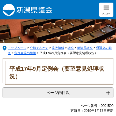
ペ
メ
ー
ニ
ジ
ュ
の
ー
先
を
頭
飛
で
ば
す。
し
て
トップページ
>
分類でさがす
>
県政情報
>
議会
>
新潟県議会
>
県議会の動
本
き
>
定例会等の情報
>
平成17年9月定例会（要望意見処理状況）
文
本
へ
文
平成17年9月定例会（要望意見処理状
況）
ページ内目次
ページ番号：0001590
更新日：2019年1月17日更新