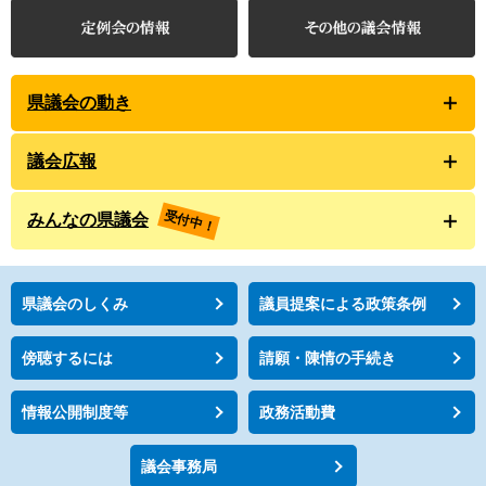
県議会の動き
議会広報
受付中！
みんなの県議会
県議会のしくみ
議員提案による政策条例
傍聴するには
請願・陳情の手続き
情報公開制度等
政務活動費
議会事務局