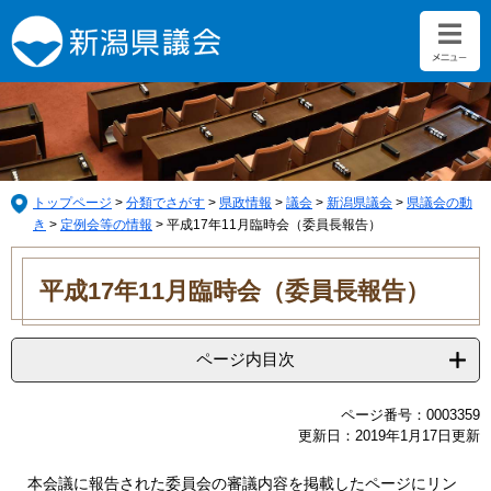
ペ
メ
ー
ニ
ジ
ュ
の
ー
先
を
頭
飛
で
ば
す。
し
て
トップページ
>
分類でさがす
>
県政情報
>
議会
>
新潟県議会
>
県議会の動
本
き
>
定例会等の情報
>
平成17年11月臨時会（委員長報告）
文
本
へ
文
平成17年11月臨時会（委員長報告）
ページ内目次
ページ番号：0003359
更新日：2019年1月17日更新
本会議に報告された委員会の審議内容を掲載したページにリン