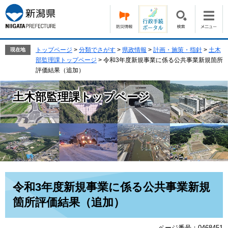
ペ
メ
ー
ニ
ジ
ュ
の
ー
先
を
トップページ
>
分類でさがす
>
県政情報
>
計画・施策・指針
>
土木
現在地
頭
飛
部監理課トップページ
>
令和3年度新規事業に係る公共事業新規箇所
で
ば
評価結果（追加）
す。
し
て
土木部監理課トップページ
本
文
へ
本
令和3年度新規事業に係る公共事業新規
文
箇所評価結果（追加）
ページ番号：0468451