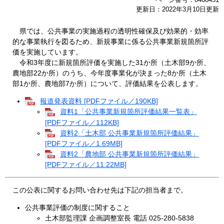
更新日：2022年3月10日更新
県では、公共事業の実施過程の透明性確保及び効果的・効率
的な事業執行を図るため、新規事業に係る公共事業新規箇所評
価を実施しています。
令和3年度に新規箇所評価を実施した31か所（土木部9か所、
農地部22か所）のうち、今年度事業化が決まった8か所（土木
部1か所、農地部7か所）について、評価結果を公表します。
報道発表資料 [PDFファイル／190KB]
資料1「公共事業新規箇所評価結果一覧表」
[PDFファイル／112KB]
資料2「土木部 公共事業新規箇所評価結果」
[PDFファイル／1.69MB]
資料2「農地部 公共事業新規箇所評価結果」
[PDFファイル／11.22MB]
この公表に関するお問い合わせ先は下記の担当者まで。
公共事業評価の制度に関すること
土木部監理課 企画調整室長 電話 025-280-5838