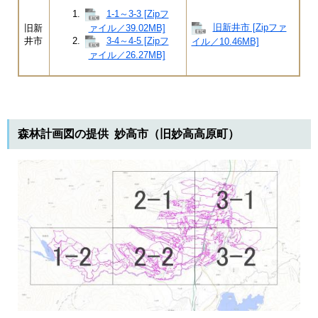
1-1～3-3 [Zipフ
旧新井市 [Zipファ
旧新
ァイル／39.02MB]
井市
3-4～4-5 [Zipフ
イル／10.46MB]
ァイル／26.27MB]
森林計画図の提供 妙高市（旧妙高高原町）