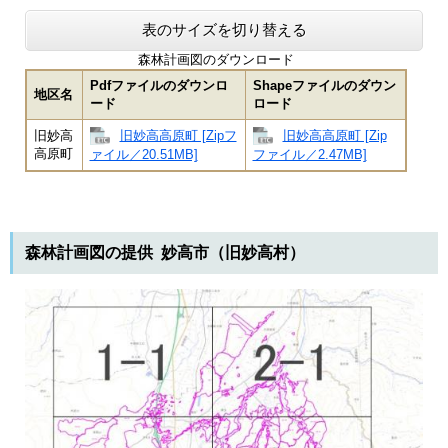
表のサイズを切り替える
森林計画図のダウンロード
Pdfファイルのダウンロ
Shapeファイルのダウン
地区名
ード
ロード
旧妙高高原町 [Zipフ
旧妙高高原町 [Zip
旧妙高
高原町
ァイル／20.51MB]
ファイル／2.47MB]
森林計画図の提供 妙高市（旧妙高村）