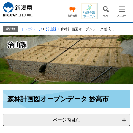
ペ
メ
ー
ニ
ジ
ュ
の
ー
先
を
トップページ
>
治山課
>
森林計画図オープンデータ 妙高市
現在地
頭
飛
で
ば
治山課
す。
し
て
本
文
へ
本
森林計画図オープンデータ 妙高市
文
ページ内目次