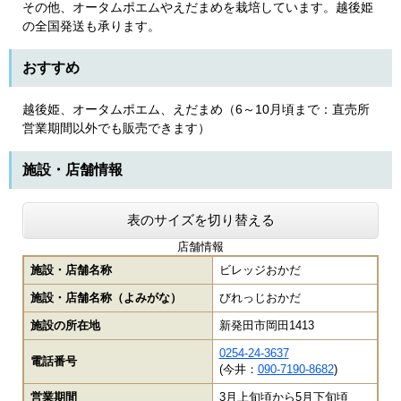
その他、オータムポエムやえだまめを栽培しています。越後姫
の全国発送も承ります。
おすすめ
越後姫、オータムポエム、えだまめ（6～10月頃まで：直売所
営業期間以外でも販売できます）
施設・店舗情報​
表のサイズを切り替える
店舗情報
施設・店舗名称
ビレッジおかだ
施設・店舗名称（よみがな）
びれっじおかだ
施設の所在地
新発田市岡田1413
0254-24-3637
電話番号
(今井：
090-7190-8682
)
営業期間
3月上旬頃から5月下旬頃