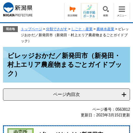
ペ
メ
ー
ニ
ジ
ュ
の
ー
先
を
トップページ
>
分類でさがす
>
しごと・産業
>
農林水産業
>
ビレッ
現在地
頭
飛
ジおかだ／新発田市（新発田・村上エリア農産物まるごとガイドブ
で
ば
ック）
す。
し
本
て
ビレッジおかだ／新発田市（新発田・
文
本
村上エリア農産物まるごとガイドブッ
文
へ
ク）
ページ内目次
ページ番号：0563812
更新日：2023年3月15日更新