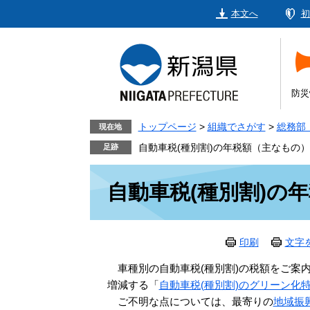
ペ
メ
本文へ
初
ー
ニ
ジ
ュ
の
ー
先
を
頭
飛
防災
で
ば
す。
し
トップページ
>
組織でさがす
>
総務部
現在地
て
自動車税(種別割)の年税額（主なもの）
本
本
文
自動車税(種別割)の
文
へ
印刷
文字
車種別の自動車税(種別割)の税額をご案
増減する「
自動車税(種別割)のグリーン化
ご不明な点については、最寄りの
地域振