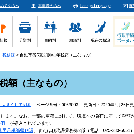
めての方へ
事業者の方へ
Foreign Language
閲
情報
分野別
目的別
組織別
現在の新潟
 税務課
>
自動車税(種別割)の年税額（主なもの）
年税額（主なもの）
を大きくして印刷
ページ番号：0063003
更新日：2020年2月26日
内します。なお、一部の車種に対して、環境への負荷に応じて税額
特例
」が導入されています。
興局県税部収税課
、または税務課業務第2係（電話：025-280-5051