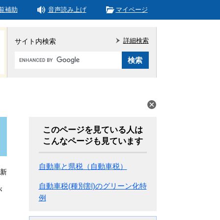
覧補助
音声読み上げ
マイページ
詳細検索
サイト内検索
Google
カ
ス
タ
ム
検
索
このページを見ている人は
こんなページも見ています
自動車と県税（自動車税）
更新
自動車税(種別割)のグリーン化特
が
例
）