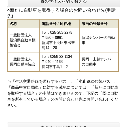
表のサイズを切り替える
○新たに自動車を取得する場合のお問い合わせ先(申請
先)
名称
電話番号 / 所在地
該当の登録番号
Tel：025-283-2279
一般財団法人
〒950－0961
新潟ナンバーの自動
新潟県自動車標
新潟市中央区東出来
車
板協会
島14－28
Tel：0258-22-1134
一般財団法人
長岡・上越ナンバー
〒940－1163
長岡自動車協会
の自動車
長岡市平島1－2
※「生活交通路線を運行するバス」、「廃止路線代替バス」、
「商品中古自動車」に対する減免については、「新たに自動車
を取得する場合」の申請はできませんので、下記の「既に自動
車を所有している場合」のお問い合わせ先にお問い合わせくだ
さい。