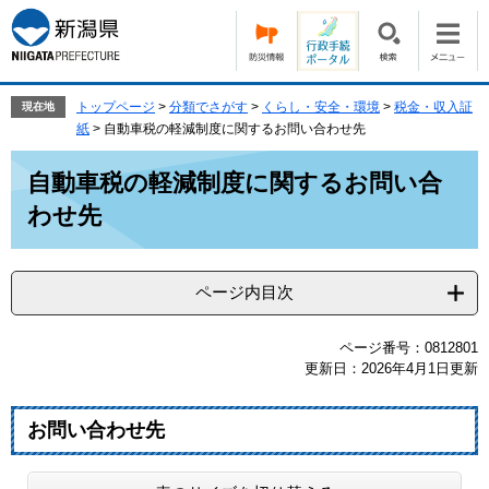
ペ
メ
ー
ニ
ジ
ュ
の
ー
先
を
トップページ
>
分類でさがす
>
くらし・安全・環境
>
税金・収入証
現在地
頭
飛
紙
>
自動車税の軽減制度に関するお問い合わせ先
で
ば
本
す。
し
自動車税の軽減制度に関するお問い合
文
て
わせ先
本
文
へ
ページ内目次
ページ番号：0812801
更新日：2026年4月1日更新
お問い合わせ先