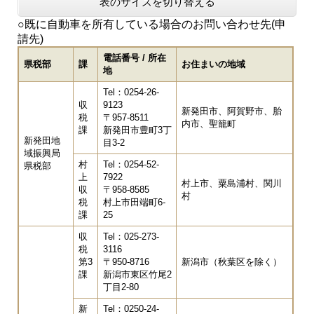
表のサイズを切り替える
○既に自動車を所有している場合のお問い合わせ先(申
請先)
電話番号 / 所在
県税部
課
お住まいの地域
地
Tel：0254-26-
収
9123
新発田市、阿賀野市、胎
税
〒957-8511
内市、聖籠町
課
新発田市豊町3丁
新発田地
目3-2
域振興局
村
Tel：0254-52-
県税部
上
7922
村上市、粟島浦村、関川
収
〒958-8585
村
税
村上市田端町6-
課
25
収
Tel：025-273-
税
3116
第3
〒950-8716
新潟市（秋葉区を除く）
課
新潟市東区竹尾2
丁目2-80
新
Tel：0250-24-