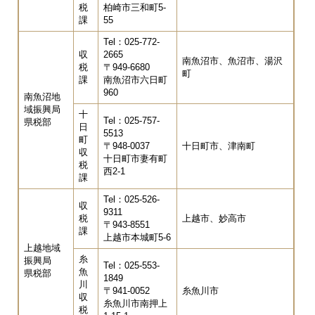
税
柏崎市三和町5-
課
55
Tel：025-772-
収
2665
南魚沼市、魚沼市、湯沢
税
〒949-6680
町
課
南魚沼市六日町
960
南魚沼地
域振興局
十
Tel：025-757-
県税部
日
5513
町
〒948-0037
十日町市、津南町
収
十日町市妻有町
税
西2-1
課
Tel：025-526-
収
9311
税
上越市、妙高市
〒943-8551
課
上越市本城町5-6
上越地域
糸
振興局
Tel：025-553-
魚
県税部
1849
川
〒941-0052
糸魚川市
収
糸魚川市南押上
税