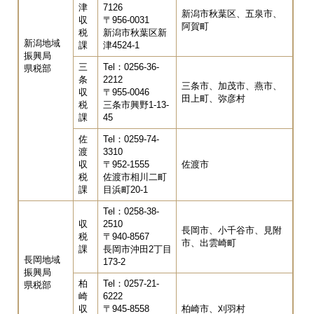
津
7126
新潟市秋葉区、五泉市、
収
〒956-0031
阿賀町
税
新潟市秋葉区新
新潟地域
課
津4524-1
振興局
三
Tel：0256-36-
県税部
条
2212
三条市、加茂市、燕市、
収
〒955-0046
田上町、弥彦村
税
三条市興野1-13-
課
45
佐
Tel：0259-74-
渡
3310
収
〒952-1555
佐渡市
税
佐渡市相川二町
課
目浜町20-1
Tel：0258-38-
収
2510
長岡市、小千谷市、見附
税
〒940-8567
市、出雲崎町
課
長岡市沖田2丁目
長岡地域
173-2
振興局
柏
Tel：0257-21-
県税部
崎
6222
収
〒945-8558
柏崎市、刈羽村