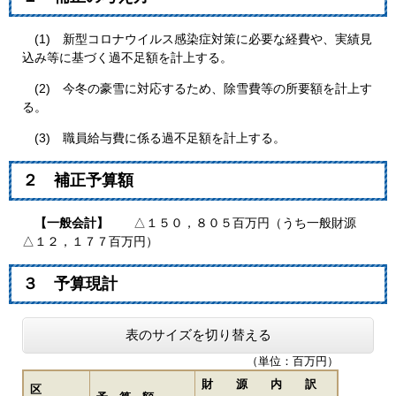
(1) 新型コロナウイルス感染症対策に必要な経費や、実績見
込み等に基づく過不足額を計上する。
(2) 今冬の豪雪に対応するため、除雪費等の所要額を計上す
る。
(3) 職員給与費に係る過不足額を計上する。
２ 補正予算額
【一般会計】
△１５０，８０５百万円（うち一般財源
△１２，１７７百万円）
３ 予算現計
表のサイズを切り替える
（単位：百万円）
財 源 内 訳
区