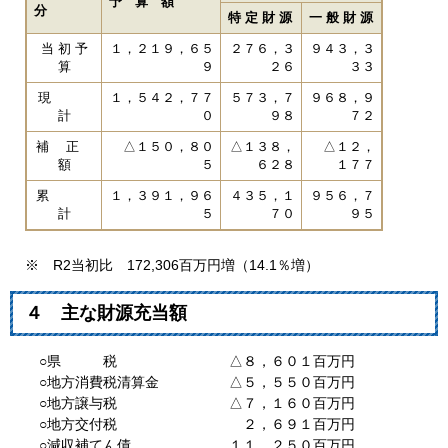
予 算 額
分
特 定 財 源
一 般 財 源
当 初 予
１，２１９，６５
２７６，３
９４３，３
算
９
２６
３３
現
１，５４２，７７
５７３，７
９６８，９
計
０
９８
７２
補 正
△１５０，８０
△１３８，
△１２，
額
５
６２８
１７７
累
１，３９１，９６
４３５，１
９５６，７
計
５
７０
９５
※ R2当初比 172,306百万円増（14.1％増）
４ 主な財源充当額
○県 税 △８，６０１百万円
○地方消費税清算金 △５，５５０百万円
○地方譲与税 △７，１６０百万円
○地方交付税 ２，６９１百万円
○減収補てん債 １１，２５０百万円