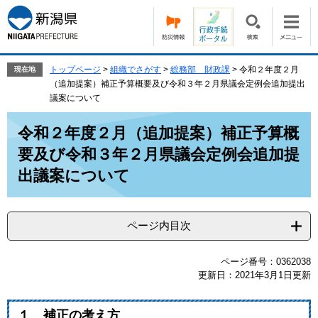
ペ
メ
ー
ニ
ジ
ュ
の
ー
先
を
トップページ
>
組織でさがす
>
総務部 財政課
>
令和２年度２月
現在地
頭
飛
（追加提案）補正予算概要及び令和３年２月県議会定例会追加提出
で
ば
議案について
す。
し
本
て
令和２年度２月（追加提案）補正予算概
文
本
要及び令和３年２月県議会定例会追加提
文
へ
出議案について
ページ内目次
ページ番号：0362038
更新日：2021年3月1日更新
１ 補正の考え方