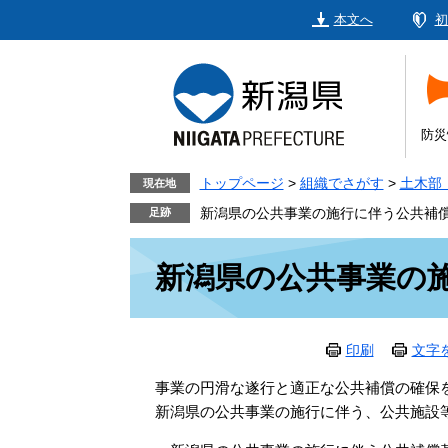
ペ
メ
本文へ
初
ー
ニ
ジ
ュ
の
ー
先
を
頭
飛
防災
で
ば
す。
し
トップページ
>
組織でさがす
>
土木部
現在地
て
新潟県の公共事業の施行に伴う公共補
本
本
文
新潟県の公共事業の
文
へ
印刷
文字
事業の円滑な遂行と適正な公共補償の確保
新潟県の公共事業の施行に伴う、公共施設