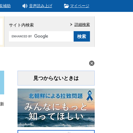
覧補助
音声読み上げ
マイページ
詳細検索
サイト内検索
Google
カ
ス
タ
ム
検
索
見つからないときは
更新