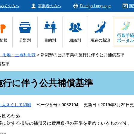
めての方へ
事業者の方へ
Foreign Language
閲
情報
分野別
目的別
組織別
現在の新潟
 用地・土地利用課
>
新潟県の公共事業の施行に伴う公共補償基準
償基準
施行に伴う公共補償基準
を大きくして印刷
ページ番号：0062104
更新日：2019年3月29日
を図るため、
等に対する損失の補償又は費用負担の基準を定めているものです。