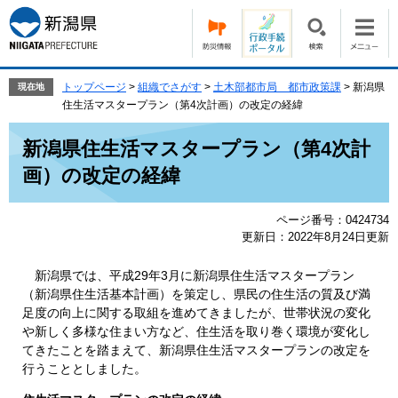
ペ
メ
ー
ニ
ジ
ュ
の
ー
先
を
トップページ
>
組織でさがす
>
土木部都市局 都市政策課
>
新潟県
現在地
頭
飛
住生活マスタープラン（第4次計画）の改定の経緯
で
ば
本
す。
し
新潟県住生活マスタープラン（第4次計
文
て
画）の改定の経緯
本
文
へ
ページ番号：0424734
更新日：2022年8月24日更新
新潟県では、平成29年3月に新潟県住生活マスタープラン
（新潟県住生活基本計画）を策定し、県民の住生活の質及び満
足度の向上に関する取組を進めてきましたが、世帯状況の変化
や新しく多様な住まい方など、住生活を取り巻く環境が変化し
てきたことを踏まえて、新潟県住生活マスタープランの改定を
行うこととしました。