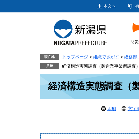
ペ
メ
本文へ
初
ー
ニ
ジ
ュ
の
ー
先
を
頭
飛
防災
で
ば
す。
し
トップページ
>
組織でさがす
>
総務部
現在地
て
経済構造実態調査（製造業事業所調査
本
本
文
経済構造実態調査（
文
へ
印刷
文字