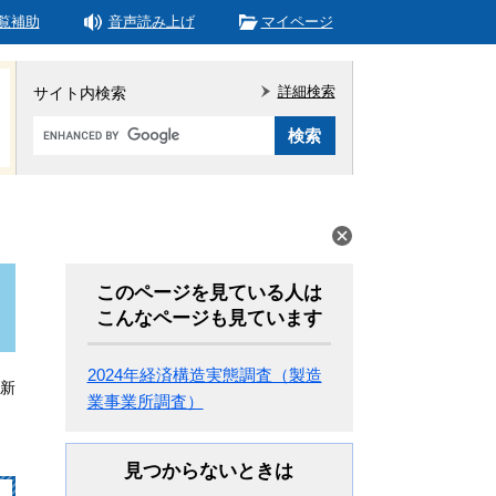
覧補助
音声読み上げ
マイページ
詳細検索
サイト内検索
Google
カ
ス
タ
ム
検
索
このページを見ている人は
こんなページも見ています
2024年経済構造実態調査（製造
更新
業事業所調査）
見つからないときは