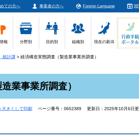
めての方へ
事業者の方へ
Foreign Language
閲
情報
分野別
目的別
組織別
現在の新潟
 統計課
>
経済構造実態調査（製造業事業所調査）
）
製造業事業所調査）
を大きくして印刷
ページ番号：0652389
更新日：2025年10月6日