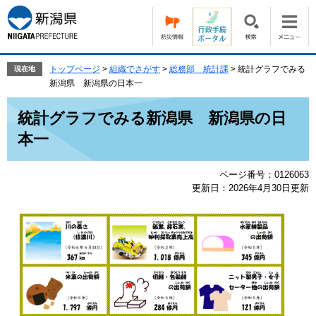
ペ
メ
ー
ニ
ジ
ュ
の
ー
先
を
トップページ
>
組織でさがす
>
総務部 統計課
>
統計グラフでみる
現在地
頭
飛
新潟県 新潟県の日本一
で
ば
本
す。
し
統計グラフでみる新潟県 新潟県の日
文
て
本一
本
文
へ
ページ番号：0126063
更新日：2026年4月30日更新