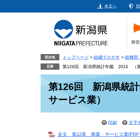
ペ
メ
本文へ
初
ー
ニ
ジ
ュ
の
ー
先
を
頭
飛
防災
で
ば
す。
し
トップページ
>
組織でさがす
>
総務部
現在地
て
第126回 新潟県統計年鑑 2015 （
本
本
文
第126回 新潟県統計
文
へ
サービス業）
印刷
文字
全文 第12章 商業・サービス業[PDFフ