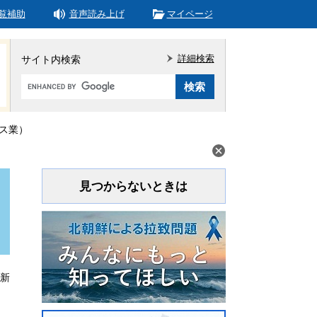
覧補助
音声読み上げ
マイページ
詳細検索
サイト内検索
Google
カ
ス
タ
ビス業）
ム
検
索
見つからないときは
更新