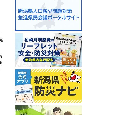
。
て
売
お
集
」