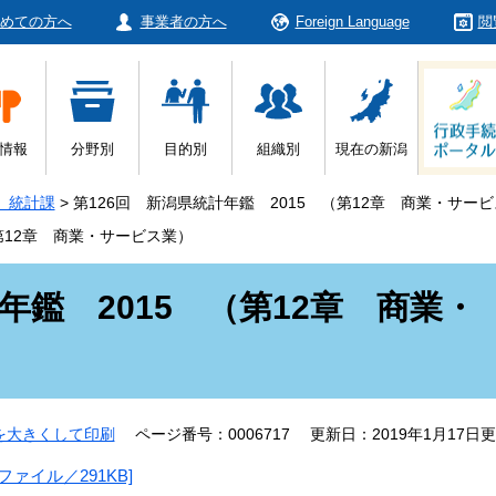
めての方へ
事業者の方へ
Foreign Language
閲
情報
分野別
目的別
組織別
現在の新潟
 統計課
>
第126回 新潟県統計年鑑 2015 （第12章 商業・サー
第12章 商業・サービス業）
年鑑 2015 （第12章 商業・
を大きくして印刷
ページ番号：0006717
更新日：2019年1月17日
ァイル／291KB]