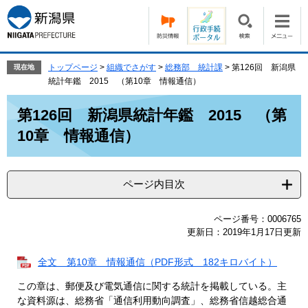
ペ
メ
ー
ニ
ジ
ュ
の
ー
先
を
トップページ
>
組織でさがす
>
総務部 統計課
>
第126回 新潟県
現在地
頭
飛
統計年鑑 2015 （第10章 情報通信）
で
ば
本
す。
し
第126回 新潟県統計年鑑 2015 （第
文
て
10章 情報通信）
本
文
へ
ページ内目次
ページ番号：0006765
更新日：2019年1月17日更新
全文 第10章 情報通信（PDF形式 182キロバイト）
この章は、郵便及び電気通信に関する統計を掲載している。主
な資料源は、総務省「通信利用動向調査」、総務省信越総合通