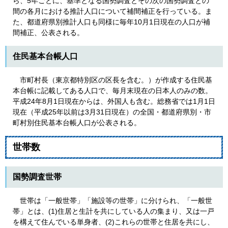
ら、5年ごとに、基準となる国勢調査とその次の国勢調査との
間の各月における推計人口について補間補正を行っている。ま
た、都道府県別推計人口も同様に毎年10月1日現在の人口が補
間補正、公表される。
住民基本台帳人口
市町村長（東京都特別区の区長を含む。）が作成する住民基
本台帳に記載してある人口で、毎月末現在の日本人のみの数。
平成24年8月1日現在からは、外国人も含む。総務省では1月1日
現在（平成25年以前は3月31日現在）の全国・都道府県別・市
町村別住民基本台帳人口が公表される。
世帯数
国勢調査世帯
世帯は「一般世帯」「施設等の世帯」に分けられ、「一般世
帯」とは、(1)住居と生計を共にしている人の集まり、又は一戸
を構えて住んでいる単身者、(2)これらの世帯と住居を共にし、