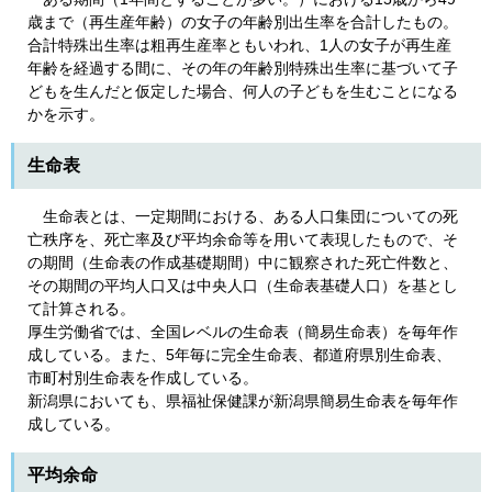
歳まで（再生産年齢）の女子の年齢別出生率を合計したもの。
合計特殊出生率は粗再生産率ともいわれ、1人の女子が再生産
年齢を経過する間に、その年の年齢別特殊出生率に基づいて子
どもを生んだと仮定した場合、何人の子どもを生むことになる
かを示す。
生命表
生命表とは、一定期間における、ある人口集団についての死
亡秩序を、死亡率及び平均余命等を用いて表現したもので、そ
の期間（生命表の作成基礎期間）中に観察された死亡件数と、
その期間の平均人口又は中央人口（生命表基礎人口）を基とし
て計算される。
厚生労働省では、全国レベルの生命表（簡易生命表）を毎年作
成している。また、5年毎に完全生命表、都道府県別生命表、
市町村別生命表を作成している。
新潟県においても、県福祉保健課が新潟県簡易生命表を毎年作
成している。
平均余命