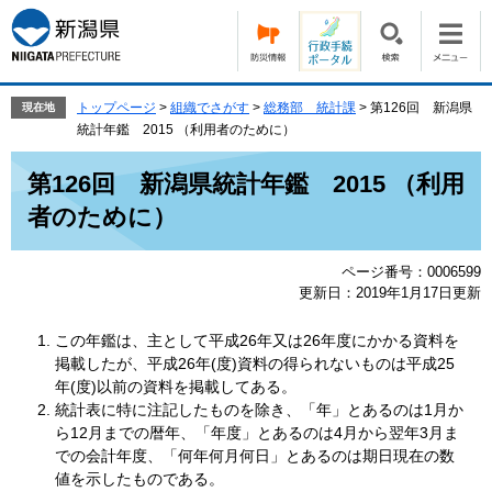
ペ
メ
ー
ニ
ジ
ュ
の
ー
先
を
トップページ
>
組織でさがす
>
総務部 統計課
>
第126回 新潟県
現在地
頭
飛
統計年鑑 2015 （利用者のために）
で
ば
本
す。
し
第126回 新潟県統計年鑑 2015 （利用
文
て
者のために）
本
文
へ
ページ番号：0006599
更新日：2019年1月17日更新
この年鑑は、主として平成26年又は26年度にかかる資料を
掲載したが、平成26年(度)資料の得られないものは平成25
年(度)以前の資料を掲載してある。
統計表に特に注記したものを除き、「年」とあるのは1月か
ら12月までの暦年、「年度」とあるのは4月から翌年3月ま
での会計年度、「何年何月何日」とあるのは期日現在の数
値を示したものである。