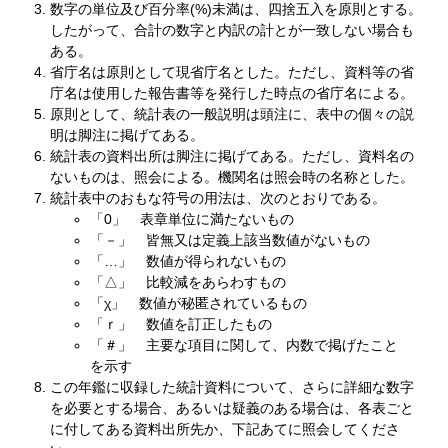
数字の単位及び百分率(%)未満は、四捨五入を原則とする。
したがって、合計の数字と内訳の計とが一致しない場合も
ある。
省庁名は原則として現省庁名とした。ただし、資料等の省
庁名は使用した報告書等を発行した時点の省庁名による。
原則として、統計表の一般説明は頭注に、表中の個々の説
明は脚注に掲げてある。
統計表の資料出所は脚注に掲げてある。ただし、資料名の
ないものは、照会による。機関名は照会時の名称とした。
統計表中のおもな符号の用法は、次のとおりである。
「0」 表章単位に満たないもの
「－」 皆無又は定義上該当数値がないもの
「…」 数値が得られないもの
「△」 比較減をあらわすもの
「χ」 数値が秘匿されているもの
「ｒ」 数値を訂正したもの
「＃」 主要な項目に関して、内数で掲げたこと
を示す
この年鑑に収録した統計資料について、さらに詳細な数字
を必要とする場合、あるいは疑義のある場合は、各表ごと
に付してある資料出所先か、下記あてに照会してくださ