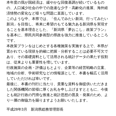
本年度の我が国経済は、緩やかな回復基調が続いているもの
の、人口減少社会の中での急速な少子・高齢化の進展、海外経
済情勢の変化など様々な問題に直面しています。
このような中、本県では、「住んでみたい新潟、行ってみたい
新潟」を目指し、将来に希望のもてる魅力ある新潟県を実現す
ることを基本理念とした、『新潟県「夢おこし」政策プラン』
を基本に、県民共同参画型の県政を強力に推進しているところ
です。
本政策プランをはじめとする各種施策を実施する上で、本県が
置かれている現状を的確に把握・分析することは必要不可欠で
あり、その基礎資料として活用される統計データの果たす役割
は、従来よりも重要性を増しています。
行政施策の企画・評価はもとより、企業等の経営戦略の立案、
地域の分析、学術研究などの情報源として、本書を幅広く活用
していただければ幸いです。
最後に、本書の刊行に当たり、貴重な資料を御提供いただきま
した関係機関の皆様に厚くお礼を申し上げますとともに、今後
とも統計行政の円滑な推進と統計思想の普及・発展のため、よ
り一層の御協力を賜りますようお願いいたします。
平成28年3月 新潟県総務管理部長