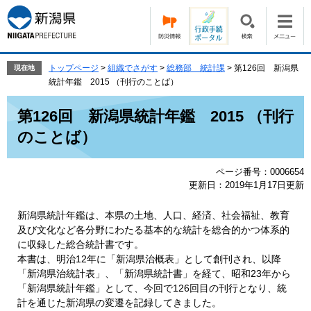
ペ
メ
ー
ニ
ジ
ュ
の
ー
先
を
トップページ
>
組織でさがす
>
総務部 統計課
>
第126回 新潟県
現在地
頭
飛
統計年鑑 2015 （刊行のことば）
で
ば
本
す。
し
第126回 新潟県統計年鑑 2015 （刊行
文
て
のことば）
本
文
へ
ページ番号：0006654
更新日：2019年1月17日更新
新潟県統計年鑑は、本県の土地、人口、経済、社会福祉、教育
及び文化など各分野にわたる基本的な統計を総合的かつ体系的
に収録した総合統計書です。
本書は、明治12年に「新潟県治概表」として創刊され、以降
「新潟県治統計表」、「新潟県統計書」を経て、昭和23年から
「新潟県統計年鑑」として、今回で126回目の刊行となり、統
計を通じた新潟県の変遷を記録してきました。