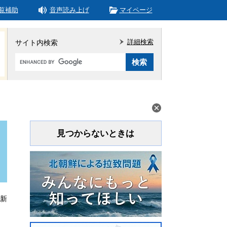
覧補助
音声読み上げ
マイページ
詳細検索
サイト内検索
Google
カ
ス
タ
ム
検
索
見つからないときは
更新