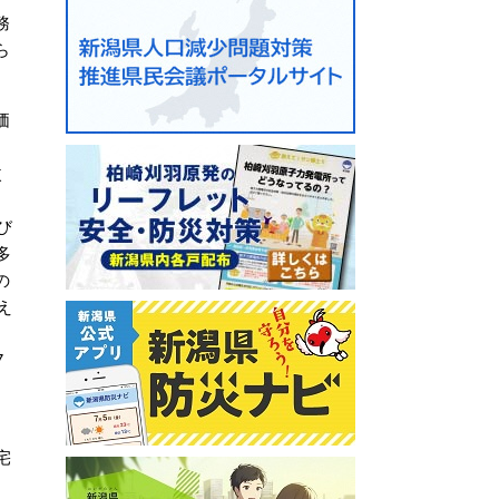
務
ら
価
改
と
び
多
の
え
7
宅