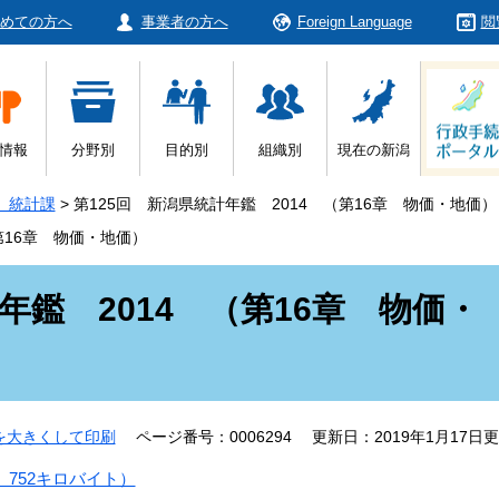
めての方へ
事業者の方へ
Foreign Language
閲
情報
分野別
目的別
組織別
現在の新潟
 統計課
>
第125回 新潟県統計年鑑 2014 （第16章 物価・地価）
第16章 物価・地価）
年鑑 2014 （第16章 物価・
を大きくして印刷
ページ番号：0006294
更新日：2019年1月17日
 752キロバイト）