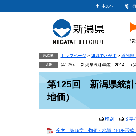
ペ
メ
本文へ
初
ー
ニ
ジ
ュ
の
ー
先
を
頭
飛
防災
で
ば
す。
し
トップページ
>
組織でさがす
>
総務部
現在地
て
第125回 新潟県統計年鑑 2014 （
本
本
文
第125回 新潟県統計
文
へ
地価）
印刷
文字
全文 第16章 物価・地価（PDF形式