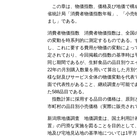
この章は、物価指数、価格及び地価で構成
省統計局「消費者物価指数年報」、「小売
まし」である。
消費者物価指数 消費者物価指数は、全国
の変動を時系列的に測定するものである。
し、これに要する費用が物価の変動によっ
定されており、今回掲載の指数の基準時は平
同じ期間であるが、生鮮食品の品目別ウエイ
22年の月別購入数量を用いて算出した月
様な財及びサービス全体の物価変動を代表
面で代表性があること、継続調査が可能であ
た588品目である。
指数計算に採用する品目の価格は、原則と
市町村の品目別小売価格（実際に販売され
新潟県地価調査 地価調査は、国土利用計画
置」の円滑な実施を図ることを目的として
地及び宅地見込地の基準地については1平方