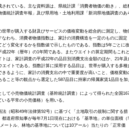
されている。主な資料源は、県統計課「消費者物価の動き」、総
物価統計調査年報」及び県用地・土地利用課「新潟県地価調査のあ
の世帯が購入する財及びサービスの価格変動を総合的に測定し、物
すなわち、消費者物価指数は、家計の消費構造を一定のものに固定
てどう変化するかを指数値で示したものである。指数は5年ごとに
成22年（暦年）の1年間である。またウエイトの算定期間もこれ
トは、家計調査の平成22年の品目別消費支出金額のほか、21年及
別ウエイトである。指数計算に採用する品目は、世帯が購入する多種
できるように、家計の消費支出の中で重要度が高いこと、価格変動
ること等の観点から選定した587品目に持家の帰属家賃1品目を加
して小売物価統計調査（基幹統計調査）によって得られた全国16
ている平常の小売価格）を用いる。
法（昭和49年法律第92号）に基づく「土地取引の規制に関する措
、都道府県知事が毎年7月1日現在における「基準地」の単位面積（
メートル、林地の基準地については10アール）当たりの「正常価