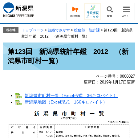
ペ
メ
ー
ニ
ジ
ュ
の
ー
先
を
トップページ
>
組織でさがす
>
総務部 統計課
>
第123回 新潟県
現在地
頭
飛
統計年鑑 2012 （新潟県市町村一覧）
で
ば
本
す。
し
第123回 新潟県統計年鑑 2012 （新
文
て
潟県市町村一覧）
本
文
へ
ページ番号：0006027
更新日：2019年1月17日更新
新潟県市町村一覧（Excel形式 36キロバイト）
新潟県地図（Excel形式 166キロバイト）