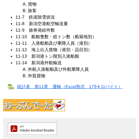
貨物
旅客
11‐7 鉄道除雪状況
11‐8 新潟空港航空輸送量
11‐9 旅券発給件数
11‐10 船舶隻数・総トン数（船籍地別）
11‐11 入港船舶及び乗降人員（港別）
11‐12 海上出入貨物（港別・品目別）
11‐13 新潟港トン階別入港船舶
11‐14 新潟港外航輸送
外航入港船舶及び外航乗降人員
外貿貨物
統計表 第11章 運輸（Excel形式 179キロバイト）