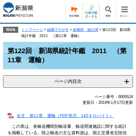
ペ
メ
ー
ニ
ジ
ュ
の
ー
先
を
トップページ
>
組織でさがす
>
総務部 統計課
>
第122回 新潟県
現在地
頭
飛
統計年鑑 2011 （第11章 運輸）
で
ば
本
す。
し
第122回 新潟県統計年鑑 2011 （第
文
て
11章 運輸）
本
文
へ
ページ内目次
ページ番号：0005524
更新日：2019年1月17日更新
全文 第11章 運輸（PDF形式 142キロバイト）
この章は、各輸送機関別輸送量、輸送関連施設に関する統計
を掲載している。陸上輸送の主な資料源は、国土交通省北陸信