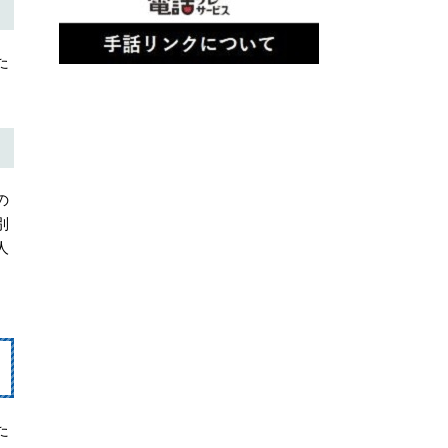
た
の
別
人
た