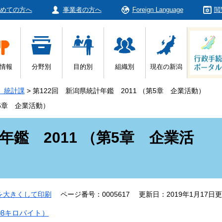
めての方へ
事業者の方へ
Foreign Language
閲
情報
分野別
目的別
組織別
現在の新潟
 統計課
>
第122回 新潟県統計年鑑 2011 （第5章 企業活動）
第5章 企業活動）
年鑑 2011 （第5章 企業活
を大きくして印刷
ページ番号：0005617
更新日：2019年1月17日
98キロバイト）