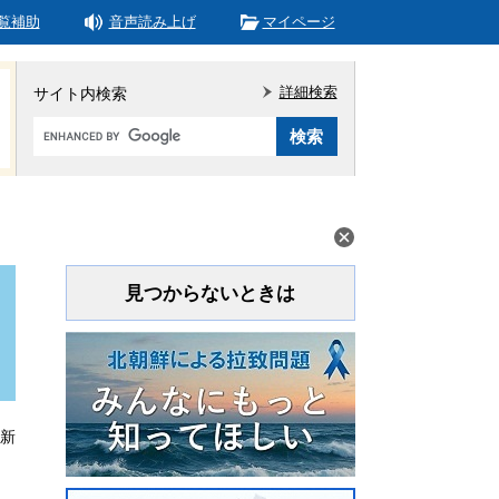
覧補助
音声読み上げ
マイページ
詳細検索
サイト内検索
Google
カ
ス
タ
ム
検
索
見つからないときは
更新