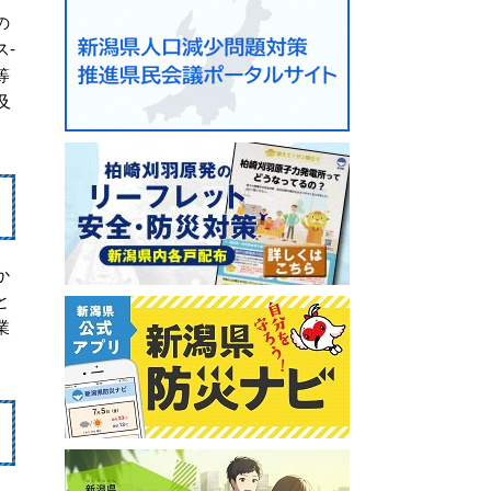
の
-
等
及
か
と
業