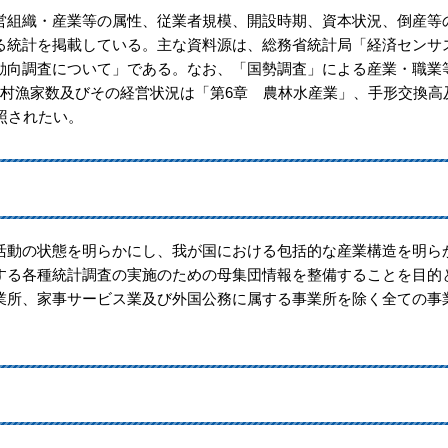
組織・産業等の属性、従業者規模、開設時期、資本状況、倒産等
る統計を掲載している。主な資料源は、総務省統計局「経済センサス
動向調査について」である。なお、「国勢調査」による産業・職業
農村漁家数及びその経営状況は「第6章 農林水産業」、手形交換高
照されたい。
）
動の状態を明らかにし、我が国における包括的な産業構造を明ら
する各種統計調査の実施のための母集団情報を整備することを目的
業所、家事サービス業及び外国公務に属する事業所を除く全ての事