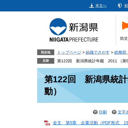
ペ
メ
本文へ
初
ー
ニ
ジ
ュ
の
ー
先
を
頭
飛
防災
で
ば
す。
し
トップページ
>
組織でさがす
>
総務部
現在地
て
第122回 新潟県統計年鑑 2011 （
本
本
文
第122回 新潟県統計
文
へ
動）
印刷
文字
全文 第5章 企業活動（PDF形式 1