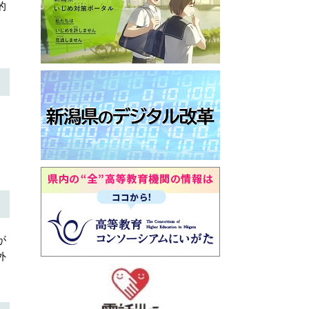
的
が
外
。