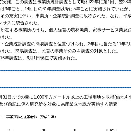
実施。この調査は事業所統計調査として昭和22年に第1回、翌23
は3年ごと、14回目の61年調査以降は5年ごとに実施されていたが
事項の充実に伴い、事業所・企業統計調査に改称された。なお、平
センサスに統合された。
に所在する事業所のうち、個人経営の農林漁業、家事サービス業及
された。
・企業統計調査の簡易調査と位置づけられ、3年目に当たる11年7月
された。簡易調査は、民営の事業所のみを調査の対象とした。
6年調査は、6月1日現在で実施された。
31日までの間に1,000平方メートル以上の工場用地を取得(借地も
業及び前記に係る研究所を対象に県産業立地課が実施する調査。