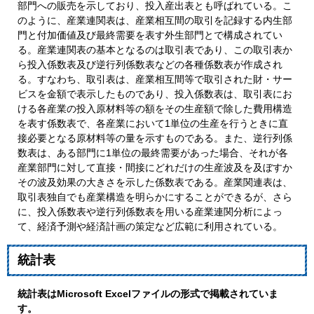
部門への販売を示しており、投入産出表とも呼ばれている。こ
のように、産業連関表は、産業相互間の取引を記録する内生部
門と付加価値及び最終需要を表す外生部門とで構成されてい
る。産業連関表の基本となるのは取引表であり、この取引表か
ら投入係数表及び逆行列係数表などの各種係数表が作成され
る。すなわち、取引表は、産業相互間等で取引された財・サー
ビスを金額で表示したものであり、投入係数表は、取引表にお
ける各産業の投入原材料等の額をその生産額で除した費用構造
を表す係数表で、各産業において1単位の生産を行うときに直
接必要となる原材料等の量を示すものである。また、逆行列係
数表は、ある部門に1単位の最終需要があった場合、それが各
産業部門に対して直接・間接にどれだけの生産波及を及ぼすか
その波及効果の大きさを示した係数表である。産業関連表は、
取引表独自でも産業構造を明らかにすることができるが、さら
に、投入係数表や逆行列係数表を用いる産業連関分析によっ
て、経済予測や経済計画の策定など広範に利用されている。
統計表
統計表はMicrosoft Excelファイルの形式で掲載されていま
す。