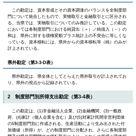
この勘定は、資本形成とその資本調達のバランスを全制度部
門について統合したもので、実物取引と金融取引とに区分され
る。当県では、実物取引についてのみ推計している。この勘定
においては各制度部門における純貸出（＋）／純借入（－）の
和は、県外に対する債権変動プラス統計上の不突合に等しくな
っている。資本移転には、県外からの資本移転等（純）のみが
計上されている。
県外勘定（第3-3-D表）
県外勘定は、県全体としてとらえた県外取引が計上されてお
り、県外の視点から記録されている。
2 制度部門別所得支出勘定（第3-4表）
この勘定は、(1)非金融法人企業、(2)金融機関、(3)一般政
府、(4)家計（個人企業を含む）及び(5)対家計民間非営利団体
の5制度部門別に作成される。生産活動により生み出された付
加価値（所得）が、どの制度部門に分配され、さらに各制度部