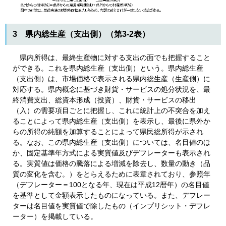
3 県内総生産（支出側）（第3-2表）
県内所得は、最終生産物に対する支出の面でも把握すること
ができる。これを県内総生産（支出側）という。県内総生産
（支出側）は、市場価格で表示される県内総生産（生産側）に
対応する。県内概念に基づき財貨・サービスの処分状況を、最
終消費支出、総資本形成（投資）、財貨・サービスの移出
（入）の需要項目ごとに把握し、これに統計上の不突合を加え
ることによって県内総生産（支出側）を表示し、最後に県外か
らの所得の純額を加算することによって県民総所得が示され
る。なお、この県内総生産（支出側）については、名目値のほ
か、固定基準年方式による実質値及びデフレーターも表示され
る。実質値は価格の騰落による増減を除去し、数量の動き（品
質の変化を含む。）をとらえるために表章されており、参照年
（デフレーター＝100となる年、現在は平成12暦年）の名目値
を基準として金額表示したものになっている。また、デフレー
ターは名目値を実質値で除したもの（インプリシット・デフレ
ーター）を掲載している。