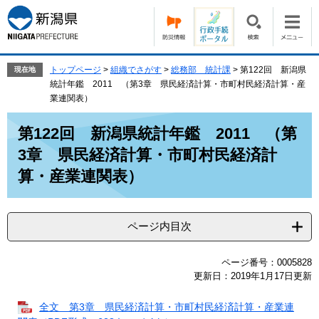
ペ
メ
ー
ニ
ジ
ュ
の
ー
先
を
トップページ
>
組織でさがす
>
総務部 統計課
>
第122回 新潟県
現在地
頭
飛
統計年鑑 2011 （第3章 県民経済計算・市町村民経済計算・産
で
ば
業連関表）
す。
し
本
て
第122回 新潟県統計年鑑 2011 （第
文
本
3章 県民経済計算・市町村民経済計
文
へ
算・産業連関表）
ページ内目次
ページ番号：0005828
更新日：2019年1月17日更新
全文 第3章 県民経済計算・市町村民経済計算・産業連