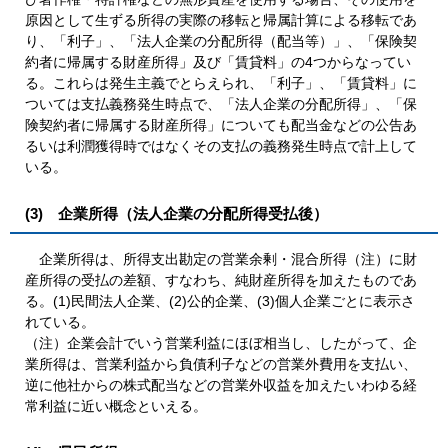
原因として生ずる所得の実際の移転と帰属計算による移転であ
り、「利子」、「法人企業の分配所得（配当等）」、「保険契
約者に帰属する財産所得」及び「賃貸料」の4つからなってい
る。これらは発生主義でとらえられ、「利子」、「賃貸料」に
ついては支払義務発生時点で、「法人企業の分配所得」、「保
険契約者に帰属する財産所得」についても配当金などの公告あ
るいは利潤獲得時ではなくその支払の義務発生時点で計上して
いる。
(3) 企業所得（法人企業の分配所得受払後）
企業所得は、所得支出勘定の営業余剰・混合所得（注）に財
産所得の受払の差額、すなわち、純財産所得を加えたものであ
る。(1)民間法人企業、(2)公的企業、(3)個人企業ごとに表示さ
れている。
（注）企業会計でいう営業利益にほぼ相当し、したがって、企
業所得は、営業利益から負債利子などの営業外費用を支払い、
逆に他社からの株式配当などの営業外収益を加えたいわゆる経
常利益に近い概念といえる。