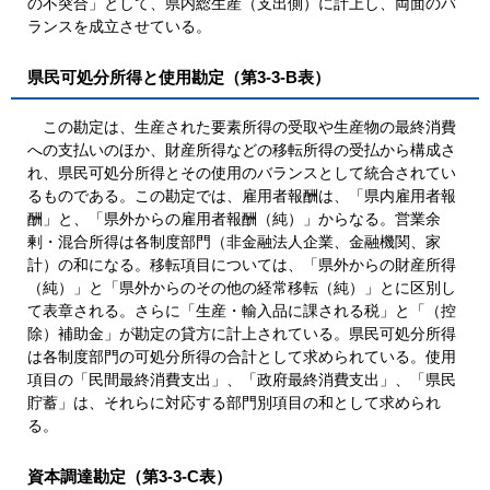
の不突合」として、県内総生産（支出側）に計上し、両面のバ
ランスを成立させている。
県民可処分所得と使用勘定（第3-3-B表）
この勘定は、生産された要素所得の受取や生産物の最終消費
への支払いのほか、財産所得などの移転所得の受払から構成さ
れ、県民可処分所得とその使用のバランスとして統合されてい
るものである。この勘定では、雇用者報酬は、「県内雇用者報
酬」と、「県外からの雇用者報酬（純）」からなる。営業余
剰・混合所得は各制度部門（非金融法人企業、金融機関、家
計）の和になる。移転項目については、「県外からの財産所得
（純）」と「県外からのその他の経常移転（純）」とに区別し
て表章される。さらに「生産・輸入品に課される税」と「（控
除）補助金」が勘定の貸方に計上されている。県民可処分所得
は各制度部門の可処分所得の合計として求められている。使用
項目の「民間最終消費支出」、「政府最終消費支出」、「県民
貯蓄」は、それらに対応する部門別項目の和として求められ
る。
資本調達勘定（第3-3-C表）