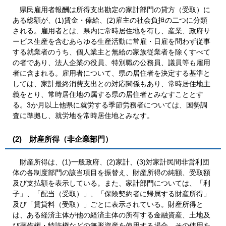
県民雇用者報酬は所得支出勘定の家計部門の貸方（受取）に
ある総額が、(1)賃金・俸給、(2)雇主の社会負担の二つに分類
される。雇用者とは、県内に常時居住地を有し、産業、政府サ
ービス生産を含むあらゆる生産活動に常雇・日雇を問わず従事
する就業者のうち、個人業主と無給の家族従業者を除くすべて
の者であり、法人企業の役員、特別職の公務員、議員等も雇用
者に含まれる。雇用者について、県の居住者を決定する基準と
しては、家計最終消費支出との対応関係もあり、常時居住地主
義をとり、常時居住地の属する県の居住者とみなすこととす
る。3か月以上他県に就労する季節労務者については、国勢調
査に準拠し、就労地を常時居住地とみなす。
(2) 財産所得（非企業部門）
財産所得は、(1)一般政府、(2)家計、(3)対家計民間非営利団
体の各制度部門の該当項目を振替え、財産所得の純額、受取額
及び支払額を表示している。また、家計部門については、「利
子」、「配当（受取）」、「保険契約者に帰属する財産所得」
及び「賃貸料（受取）」ごとに表示されている。財産所得と
は、ある経済主体が他の経済主体の所有する金融資産、土地及
び著作権・特許権などの無形資産を使用する場合、その使用を