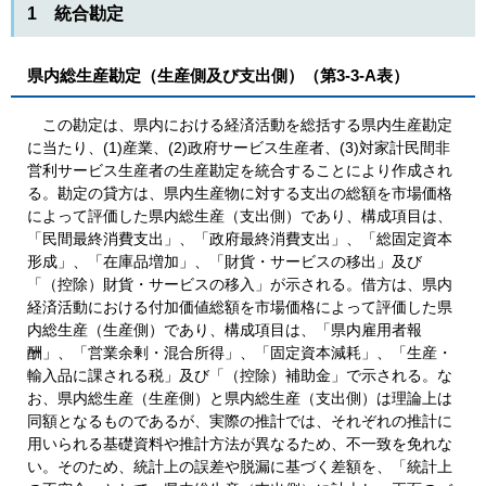
1 統合勘定
県内総生産勘定（生産側及び支出側）（第3-3-A表）
この勘定は、県内における経済活動を総括する県内生産勘定
に当たり、(1)産業、(2)政府サービス生産者、(3)対家計民間非
営利サービス生産者の生産勘定を統合することにより作成され
る。勘定の貸方は、県内生産物に対する支出の総額を市場価格
によって評価した県内総生産（支出側）であり、構成項目は、
「民間最終消費支出」、「政府最終消費支出」、「総固定資本
形成」、「在庫品増加」、「財貨・サービスの移出」及び
「（控除）財貨・サービスの移入」が示される。借方は、県内
経済活動における付加価値総額を市場価格によって評価した県
内総生産（生産側）であり、構成項目は、「県内雇用者報
酬」、「営業余剰・混合所得」、「固定資本減耗」、「生産・
輸入品に課される税」及び「（控除）補助金」で示される。な
お、県内総生産（生産側）と県内総生産（支出側）は理論上は
同額となるものであるが、実際の推計では、それぞれの推計に
用いられる基礎資料や推計方法が異なるため、不一致を免れな
い。そのため、統計上の誤差や脱漏に基づく差額を、「統計上