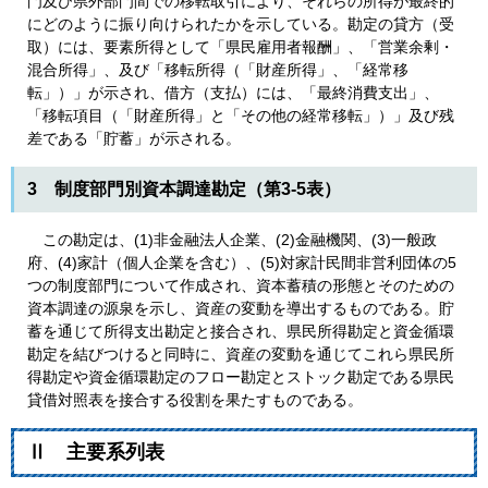
門及び県外部門間での移転取引により、それらの所得が最終的
にどのように振り向けられたかを示している。勘定の貸方（受
取）には、要素所得として「県民雇用者報酬」、「営業余剰・
混合所得」、及び「移転所得（「財産所得」、「経常移
転」）」が示され、借方（支払）には、「最終消費支出」、
「移転項目（「財産所得」と「その他の経常移転」）」及び残
差である「貯蓄」が示される。
3 制度部門別資本調達勘定（第3-5表）
この勘定は、(1)非金融法人企業、(2)金融機関、(3)一般政
府、(4)家計（個人企業を含む）、(5)対家計民間非営利団体の5
つの制度部門について作成され、資本蓄積の形態とそのための
資本調達の源泉を示し、資産の変動を導出するものである。貯
蓄を通じて所得支出勘定と接合され、県民所得勘定と資金循環
勘定を結びつけると同時に、資産の変動を通じてこれら県民所
得勘定や資金循環勘定のフロー勘定とストック勘定である県民
貸借対照表を接合する役割を果たすものである。
Ⅱ 主要系列表