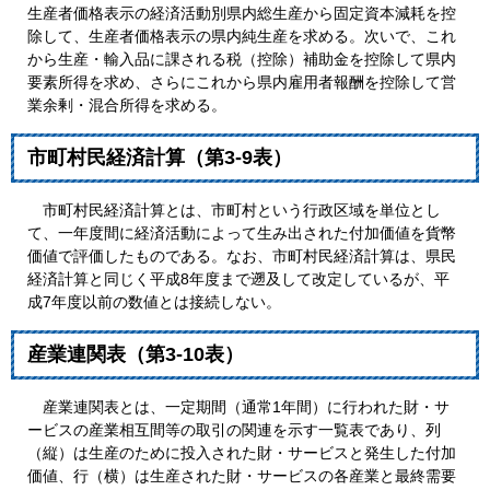
生産者価格表示の経済活動別県内総生産から固定資本減耗を控
除して、生産者価格表示の県内純生産を求める。次いで、これ
から生産・輸入品に課される税（控除）補助金を控除して県内
要素所得を求め、さらにこれから県内雇用者報酬を控除して営
業余剰・混合所得を求める。
市町村民経済計算（第3-9表）
市町村民経済計算とは、市町村という行政区域を単位とし
て、一年度間に経済活動によって生み出された付加価値を貨幣
価値で評価したものである。なお、市町村民経済計算は、県民
経済計算と同じく平成8年度まで遡及して改定しているが、平
成7年度以前の数値とは接続しない。
産業連関表（第3-10表）
産業連関表とは、一定期間（通常1年間）に行われた財・サ
ービスの産業相互間等の取引の関連を示す一覧表であり、列
（縦）は生産のために投入された財・サービスと発生した付加
価値、行（横）は生産された財・サービスの各産業と最終需要