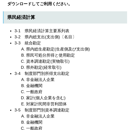
ダウンロードしてご利用ください。
県民経済計算
3‐1 県民経済計算主要系列表
3‐2 県内総支出(支出側)〔名目〕
3‐3 統合勘定
県内総生産勘定(生産側及び支出側)
県民可処分所得と使用勘定
資本調達勘定(実物取引)
県外勘定(経常取引)
3‐4 制度部門別所得支出勘定
非金融法人企業
金融機関
一般政府
家計(個人企業を含む)
対家計民間非営利団体
3‐5 制度部門別資本調達勘定
非金融法人企業
金融機関
一般政府