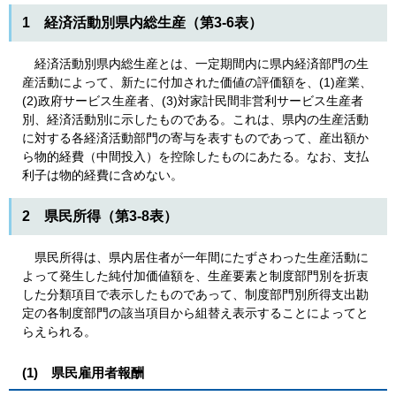
1 経済活動別県内総生産（第3-6表）
経済活動別県内総生産とは、一定期間内に県内経済部門の生
産活動によって、新たに付加された価値の評価額を、(1)産業、
(2)政府サービス生産者、(3)対家計民間非営利サービス生産者
別、経済活動別に示したものである。これは、県内の生産活動
に対する各経済活動部門の寄与を表すものであって、産出額か
ら物的経費（中間投入）を控除したものにあたる。なお、支払
利子は物的経費に含めない。
2 県民所得（第3-8表）
県民所得は、県内居住者が一年間にたずさわった生産活動に
よって発生した純付加価値額を、生産要素と制度部門別を折衷
した分類項目で表示したものであって、制度部門別所得支出勘
定の各制度部門の該当項目から組替え表示することによってと
らえられる。
(1) 県民雇用者報酬