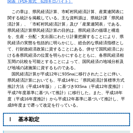
関表（PDF形式 628キロバイト）
この章は、県民経済計算、市町村民経済計算、産業連関表に
関する統計を掲載している。主な資料源は、県統計課「県民経
済計算」、「市町村民経済計算」及び「産業連関表」である。
県民経済計算県民経済計算の目的は、県民経済の循環と構造
を、生産・分配・支出面にわたり計量把握することにより、県
民経済の実態を包括的に明らかにし、総合的な県経済指標とし
て、行財政経済政策に資することにある。併せて国民経済にお
ける各県民経済の位置を明らかにするとともに、各県民経済相
互間の比較を可能とすることによって、国民経済の地域分析及
び地域の諸施策に資するものである。
国民経済計算が平成12年に93Snaに移行されたことに伴い、
県民経済計算においても、平成14年に「県民経済計算標準方式
推計方法（平成14年版）」に基づき93Sna（平成12年度推計：
平成7年度基準に基づいて推計）に移行した。また、平成18年
度（平成16年度推計）から平成12年基準に基づいて推計し、平
成8年度まで遡って改定を行っている。
Ⅰ 基本勘定