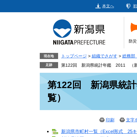
ペ
メ
本文へ
初
ー
ニ
ジ
ュ
の
ー
先
を
頭
飛
防災
で
ば
す。
し
トップページ
>
組織でさがす
>
総務部
現在地
て
第122回 新潟県統計年鑑 2011 
本
本
文
第122回 新潟県統計
文
へ
覧）
印刷
文字
新潟県市町村一覧（Excel形式 25