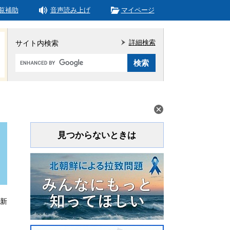
覧補助
音声読み上げ
マイページ
詳細検索
サイト内検索
Google
カ
ス
タ
ム
検
索
見つからないときは
更新