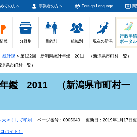
めての方へ
事業者の方へ
Foreign Language
閲
情報
分野別
目的別
組織別
現在の新潟
 統計課
>
第122回 新潟県統計年鑑 2011 （新潟県市町村一覧）
（新潟県市町村一覧）
年鑑 2011 （新潟県市町村一
を大きくして印刷
ページ番号：0005640
更新日：2019年1月17日
キロバイト）