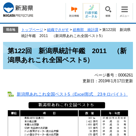
ペ
メ
ー
ニ
ジ
ュ
の
ー
先
を
トップページ
>
組織でさがす
>
総務部 統計課
>
第122回 新潟県
現在地
頭
飛
統計年鑑 2011 （新潟県あれこれ全国ベスト5）
で
ば
本
す。
し
第122回 新潟県統計年鑑 2011 （新
文
て
潟県あれこれ全国ベスト5）
本
文
へ
ページ番号：0006261
更新日：2019年1月17日更新
新潟県あれこれ全国ベスト5（Excel形式 23キロバイト）