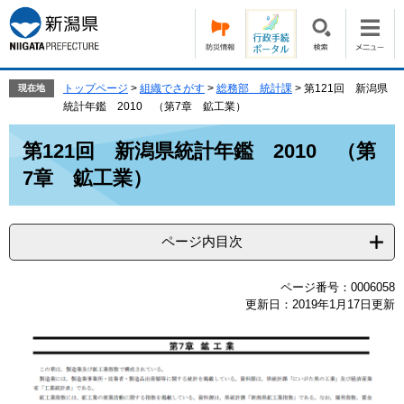
ペ
メ
ー
ニ
ジ
ュ
の
ー
先
を
トップページ
>
組織でさがす
>
総務部 統計課
>
第121回 新潟県
現在地
頭
飛
統計年鑑 2010 （第7章 鉱工業）
で
ば
本
す。
し
第121回 新潟県統計年鑑 2010 （第
文
て
7章 鉱工業）
本
文
へ
ページ内目次
ページ番号：0006058
更新日：2019年1月17日更新