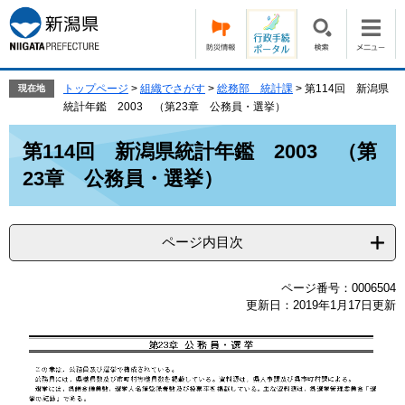
ペ
メ
ー
ニ
ジ
ュ
の
ー
先
を
トップページ
>
組織でさがす
>
総務部 統計課
>
第114回 新潟県
現在地
頭
飛
統計年鑑 2003 （第23章 公務員・選挙）
で
ば
本
す。
し
第114回 新潟県統計年鑑 2003 （第
文
て
23章 公務員・選挙）
本
文
へ
ページ内目次
ページ番号：0006504
更新日：2019年1月17日更新