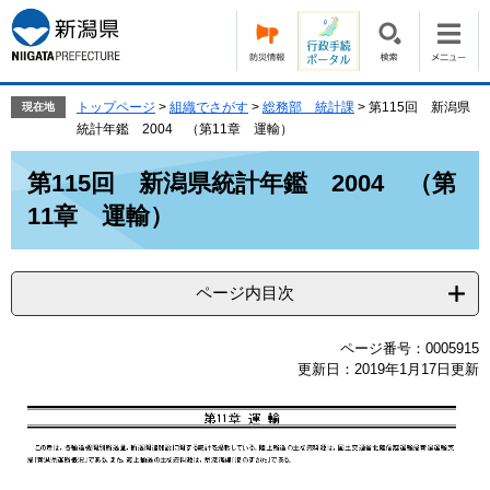
ペ
メ
ー
ニ
ジ
ュ
の
ー
先
を
トップページ
>
組織でさがす
>
総務部 統計課
>
第115回 新潟県
現在地
頭
飛
統計年鑑 2004 （第11章 運輸）
で
ば
本
す。
し
第115回 新潟県統計年鑑 2004 （第
文
て
11章 運輸）
本
文
へ
ページ内目次
ページ番号：0005915
更新日：2019年1月17日更新