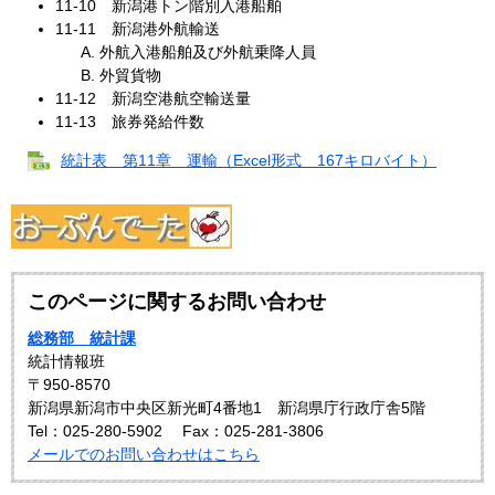
11‐10 新潟港トン階別入港船舶
11‐11 新潟港外航輸送
外航入港船舶及び外航乗降人員
外貿貨物
11‐12 新潟空港航空輸送量
11‐13 旅券発給件数
統計表 第11章 運輸（Excel形式 167キロバイト）
このページに関するお問い合わせ
総務部 統計課
統計情報班
〒950-8570
新潟県新潟市中央区新光町4番地1 新潟県庁行政庁舎5階
Tel：025-280-5902
Fax：025-281-3806
メールでのお問い合わせはこちら