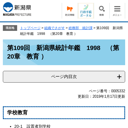
ペ
メ
ー
ニ
ジ
ュ
の
ー
先
を
トップページ
>
組織でさがす
>
総務部 統計課
>
第109回 新潟県
現在地
頭
飛
統計年鑑 1998 （第20章 教育 ）
で
ば
本
す。
し
第109回 新潟県統計年鑑 1998 （第
文
て
20章 教育 ）
本
文
へ
ページ内目次
ページ番号：0005332
更新日：2019年1月17日更新
学校教育
20‐1 設置者別学校