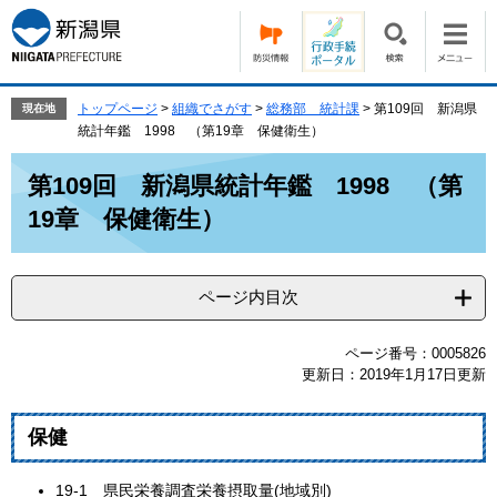
ペ
メ
ー
ニ
ジ
ュ
の
ー
先
を
トップページ
>
組織でさがす
>
総務部 統計課
>
第109回 新潟県
現在地
頭
飛
統計年鑑 1998 （第19章 保健衛生）
で
ば
本
す。
し
第109回 新潟県統計年鑑 1998 （第
文
て
19章 保健衛生）
本
文
へ
ページ内目次
ページ番号：0005826
更新日：2019年1月17日更新
保健
19‐1 県民栄養調査栄養摂取量(地域別)