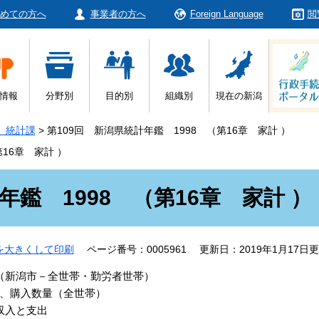
めての方へ
事業者の方へ
Foreign Language
閲
情報
分野別
目的別
組織別
現在の新潟
 統計課
>
第109回 新潟県統計年鑑 1998 （第16章 家計 ）
16章 家計 ）
年鑑 1998 （第16章 家計 ）
を大きくして印刷
ページ番号：0005961
更新日：2019年1月17日
出（新潟市－全世帯・勤労者世帯）
額、購入数量（全世帯）
の収入と支出