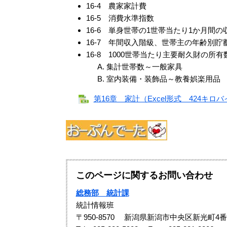
16-4 農家家計費
16-5 消費水準指数
16-6 単身世帯の1世帯当たり1か月間
16-7 年間収入階級、世帯主の年齢別
16-8 1000世帯当たり主要耐久財の
集計世帯数～一般家具
室内装備・装飾品～教養娯楽用品
第16章 家計（Excel形式 424キロ
このページに関するお問い合わせ
総務部 統計課
統計情報班
〒950-8570
新潟県新潟市中央区新光町4番