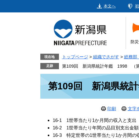
ペ
メ
本文へ
初
ー
ニ
ジ
ュ
の
ー
先
を
頭
飛
防災
で
ば
す。
し
トップページ
>
組織でさがす
>
総務部
現在地
て
第109回 新潟県統計年鑑 1998 （第
本
本
文
第109回 新潟県統計
文
へ
印刷
文字
16-1 1世帯当たり1か月間の収入と支
16-2 1世帯当たり年間の品目別支出金
16-3 特定世帯の1世帯当たり1か月間