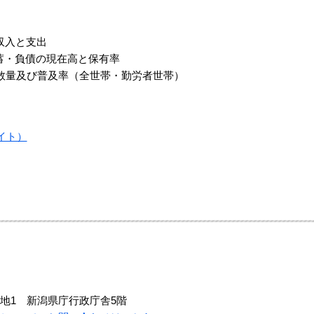
の収入と支出
貯蓄・負債の現在高と保有率
所有数量及び普及率（全世帯・勤労者世帯）
バイト）
地1 新潟県庁行政庁舎5階