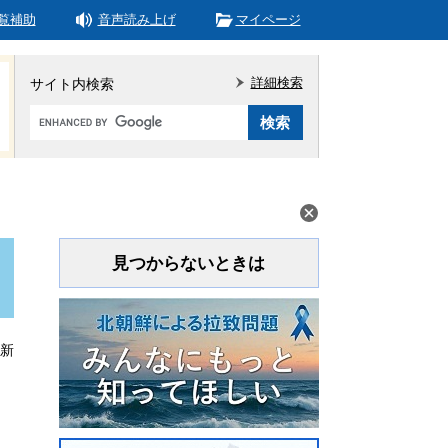
覧補助
音声読み上げ
マイページ
詳細検索
サイト内検索
Google
カ
ス
タ
ム
検
索
見つからないときは
更新