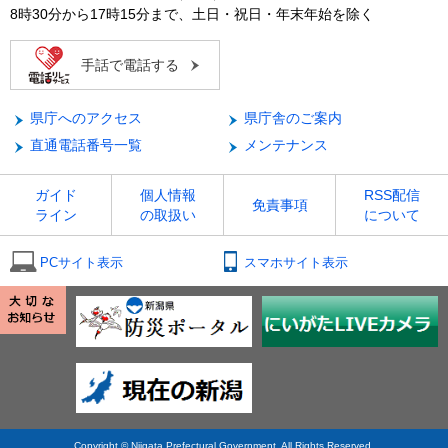
8時30分から17時15分まで、土日・祝日・年末年始を除く
手話で電話する
県庁へのアクセス
県庁舎のご案内
直通電話番号一覧
メンテナンス
ガイド
個人情報
RSS配信
免責事項
ライン
の取扱い
について
PCサイト表示
スマホサイト表示
Copyright © Niigata Prefectural Government. All Rights Reserved.