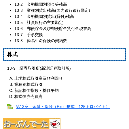
13‐2 金融機関別預金等残高
13‐3 業種別貸出残高(国内銀行銀行勘定)
13‐4 金融機関別貸出(貸付)残高
13‐5 社員銀行の主要勘定
13‐6 郵便貯金及び郵便貯金貸付金現在高
13‐7 手形交換
13‐8 簡易生命保険の契約数
株式
13‐9 証券取引所(新潟証券取引所)
上場株式取引高及び利回り
業種別株式取引
新証株価指数・株価平均
株式債券売買高
第13章 金融・保険（Excel形式 125キロバイト）