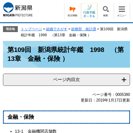
ペ
メ
ー
ニ
ジ
ュ
の
ー
先
を
トップページ
>
組織でさがす
>
総務部 統計課
>
第109回 新潟県
現在地
頭
飛
統計年鑑 1998 （第13章 金融・保険 ）
で
ば
本
す。
し
第109回 新潟県統計年鑑 1998 （第
文
て
13章 金融・保険 ）
本
文
へ
ページ内目次
ページ番号：0005380
更新日：2019年1月17日更新
金融・保険
13‐1 金融機関店舗数