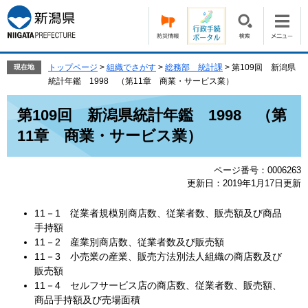
ペ
メ
ー
ニ
ジ
ュ
の
ー
先
を
トップページ
>
組織でさがす
>
総務部 統計課
>
第109回 新潟県
現在地
頭
飛
統計年鑑 1998 （第11章 商業・サービス業）
で
ば
本
す。
し
第109回 新潟県統計年鑑 1998 （第
文
て
11章 商業・サービス業）
本
文
へ
ページ番号：0006263
更新日：2019年1月17日更新
11－1 従業者規模別商店数、従業者数、販売額及び商品
手持額
11－2 産業別商店数、従業者数及び販売額
11－3 小売業の産業、販売方法別法人組織の商店数及び
販売額
11－4 セルフサービス店の商店数、従業者数、販売額、
商品手持額及び売場面積