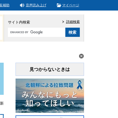
覧補助
音声読み上げ
マイページ
詳細検索
サイト内検索
Google
カ
ス
タ
ム
検
索
見つからないときは
更新