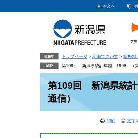
ペ
メ
本文へ
初
ー
ニ
ジ
ュ
の
ー
先
を
頭
飛
防災
で
ば
す。
し
トップページ
>
組織でさがす
>
総務部
現在地
て
第109回 新潟県統計年鑑 1998 （
本
本
文
第109回 新潟県統計
文
へ
通信）
印刷
文字