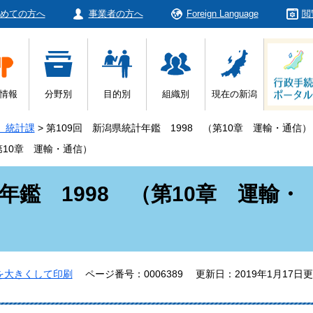
めての方へ
事業者の方へ
Foreign Language
閲
情報
分野別
目的別
組織別
現在の新潟
 統計課
>
第109回 新潟県統計年鑑 1998 （第10章 運輸・通信）
第10章 運輸・通信）
年鑑 1998 （第10章 運輸・
を大きくして印刷
ページ番号：0006389
更新日：2019年1月17日