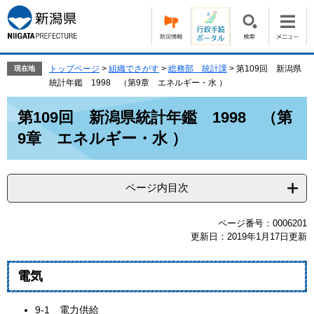
ペ
メ
ー
ニ
ジ
ュ
の
ー
先
を
トップページ
>
組織でさがす
>
総務部 統計課
>
第109回 新潟県
現在地
頭
飛
統計年鑑 1998 （第9章 エネルギー・水 ）
で
ば
本
す。
し
第109回 新潟県統計年鑑 1998 （第
文
て
9章 エネルギー・水 ）
本
文
へ
ページ内目次
ページ番号：0006201
更新日：2019年1月17日更新
電気
9-1 電力供給