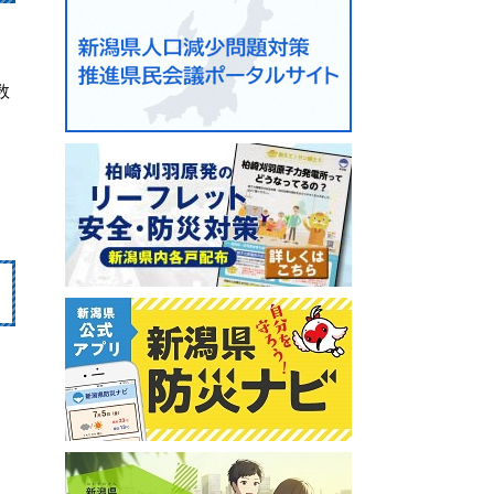
。
数
。