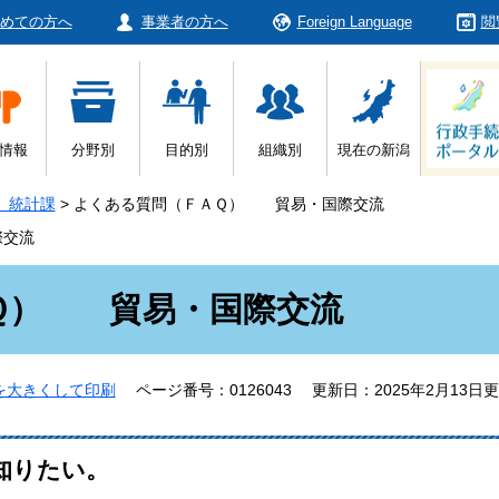
めての方へ
事業者の方へ
Foreign Language
閲
情報
分野別
目的別
組織別
現在の新潟
 統計課
>
よくある質問（ＦＡＱ） 貿易・国際交流
際交流
Ｑ） 貿易・国際交流
を大きくして印刷
ページ番号：0126043
更新日：2025年2月13日
知りたい。