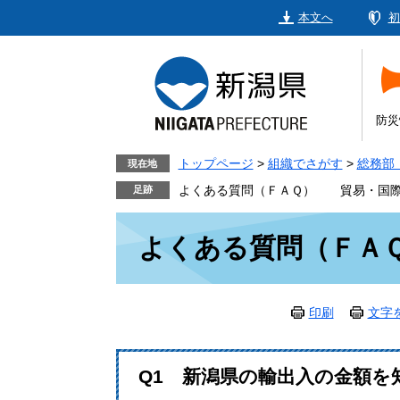
ペ
メ
本文へ
初
ー
ニ
ジ
ュ
の
ー
先
を
頭
飛
防災
で
ば
す。
し
トップページ
>
組織でさがす
>
総務部
現在地
て
よくある質問（ＦＡＱ） 貿易・国
本
本
文
よくある質問（ＦＡ
文
へ
印刷
文字
Q1 新潟県の輸出入の金額を