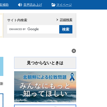
覧補助
音声読み上げ
マイページ
詳細検索
サイト内検索
Google
カ
ス
タ
ム
検
索
見つからないときは
更新