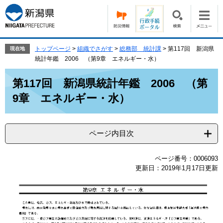
ペ
メ
ー
ニ
ジ
ュ
の
ー
先
を
トップページ
>
組織でさがす
>
総務部 統計課
>
第117回 新潟県
現在地
頭
飛
統計年鑑 2006 （第9章 エネルギー・水）
で
ば
本
す。
し
第117回 新潟県統計年鑑 2006 （第
文
て
9章 エネルギー・水）
本
文
へ
ページ内目次
ページ番号：0006093
更新日：2019年1月17日更新