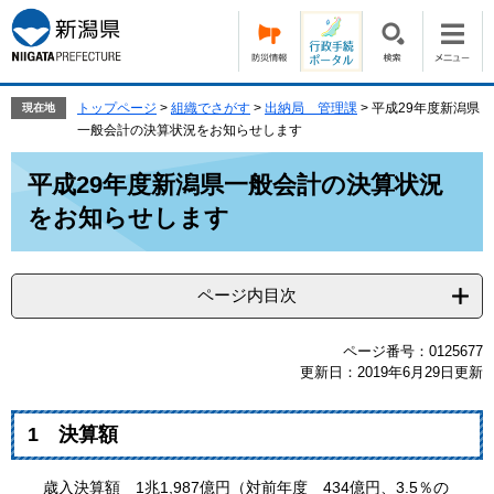
ペ
メ
ー
ニ
ジ
ュ
の
ー
先
を
トップページ
>
組織でさがす
>
出納局 管理課
>
平成29年度新潟県
現在地
頭
飛
一般会計の決算状況をお知らせします
で
ば
本
す。
し
平成29年度新潟県一般会計の決算状況
文
て
をお知らせします
本
文
へ
ページ内目次
ページ番号：0125677
更新日：2019年6月29日更新
1 決算額
歳入決算額 1兆1,987億円（対前年度 434億円、3.5％の