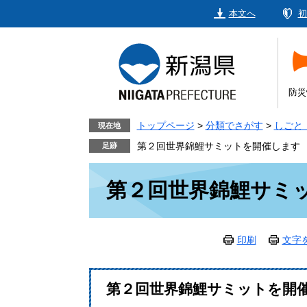
ペ
メ
本文へ
初
ー
ニ
ジ
ュ
の
ー
先
を
頭
飛
防災
で
ば
す。
し
トップページ
>
分類でさがす
>
しごと
現在地
て
第２回世界錦鯉サミットを開催します
本
本
文
第２回世界錦鯉サミ
文
へ
印刷
文字
第２回世界錦鯉サミットを開