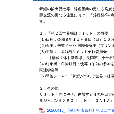
錦鯉の輸出促進等、錦鯉産業の更なる発展
際交流の更なる促進に向け、「錦鯉発祥の
す。
１．「第２回世界錦鯉サミット」の概要
(１)日程：令和８年１１月８日（日）１０
(２)会場：朱鷺メッセ 国際会議場（マリン
(３)主催：世界錦鯉サミット実行委員会
【構成団体】新潟県、長岡市、小千谷市
(４)対象者：各国駐日大使等（午前の参加
関連学会等
(５)開催テーマ：「錦鯉がつなぐ世界（経
２．その他
サミット開催に併せ、参加する各国駐日大
ルジャパンＥＸＰＯ ｉｎ ＮＩＩＧＡＴＡ
20260415_【報道発表資料】第２回世界