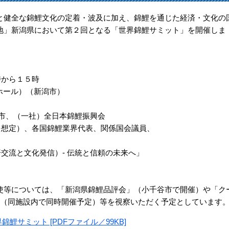
と健全な錦鯉文化の定着・波及に加え、錦鯉を通じた経済・文化の
地」新潟県において第２回となる「世界錦鯉サミット」を開催しま
時から１５時
ホール）（新潟市）
、（一社）全日本錦鯉振興会
を想定）、各国錦鯉業界代表、関係国会議員、
済交流と文化発信）- 伝統と信頼の未来へ」
使等については、「新潟県錦鯉品評会」（小千谷市で開催）や「ク
」（同施設内で同時開催予定）等を視察いただく予定としています
錦鯉サミット [PDFファイル／99KB]