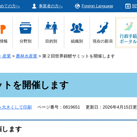
めての方へ
事業者の方へ
Foreign Language
閲
情報
分野別
目的別
組織別
現在の新潟
・産業
>
農林水産業
>
第２回世界錦鯉サミットを開催します
ットを開催します
を大きくして印刷
ページ番号：0819651
更新日：2026年4月15日
催します