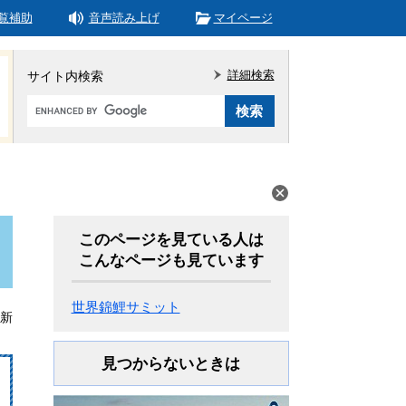
覧補助
音声読み上げ
マイページ
詳細検索
サイト内検索
Google
カ
ス
タ
ム
検
索
このページを見ている人は
こんなページも見ています
世界錦鯉サミット
更新
見つからないときは