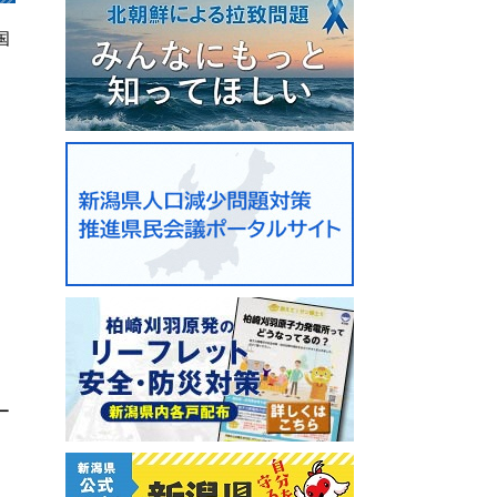
国
ー
。