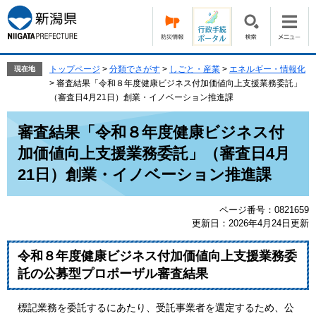
ペ
メ
ー
ニ
ジ
ュ
の
ー
先
を
トップページ
>
分類でさがす
>
しごと・産業
>
エネルギー・情報化
現在地
頭
飛
>
審査結果「令和８年度健康ビジネス付加価値向上支援業務委託」
で
ば
（審査日4月21日）創業・イノベーション推進課
す。
し
本
て
審査結果「令和８年度健康ビジネス付
文
本
加価値向上支援業務委託」（審査日4月
文
へ
21日）創業・イノベーション推進課
ページ番号：0821659
更新日：2026年4月24日更新
令和８年度健康ビジネス付加価値向上支援業務委
託の公募型プロポーザル審査結果
標記業務を委託するにあたり、受託事業者を選定するため、公